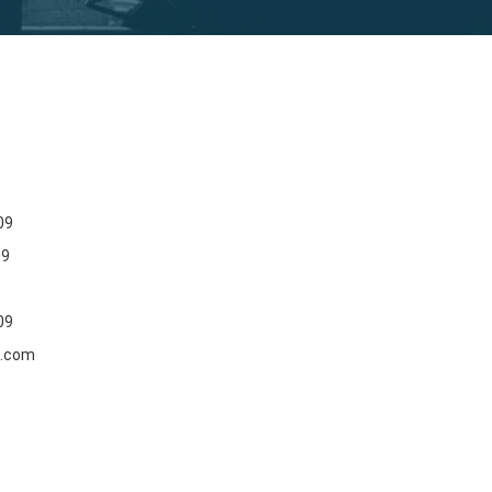
09
09
09
h.com