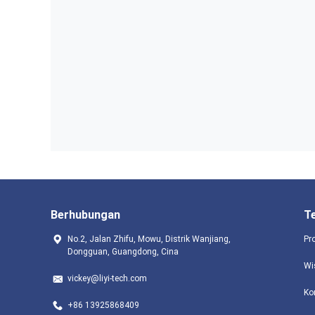
Berhubungan
T
No.2, Jalan Zhifu, Mowu, Distrik Wanjiang,
Pr
Dongguan, Guangdong, Cina
Wi
vickey@liyi-tech.com
Ko
+86 13925868409