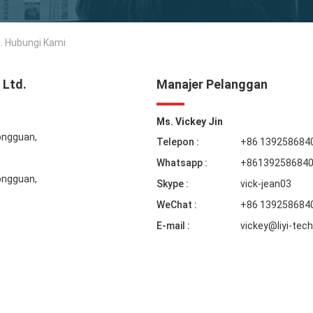
d. Hubungi Kami
 Ltd.
Manajer Pelanggan
Ms. Vickey Jin
Dongguan,
Telepon :
+86 139258684
Whatsapp :
+86139258684
Dongguan,
Skype :
vick-jean03
WeChat :
+86 139258684
E-mail :
vickey@liyi-tec