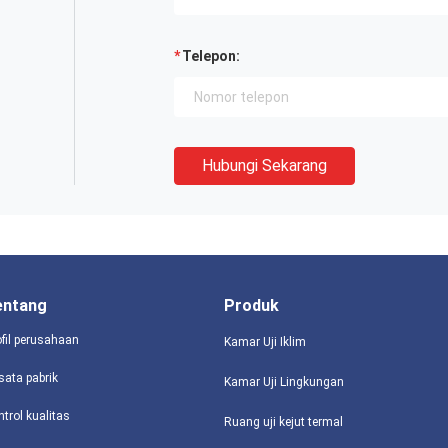
Telepon:
Hubungi Sekarang
entang
Produk
ofil perusahaan
Kamar Uji Iklim
sata pabrik
Kamar Uji Lingkungan
ntrol kualitas
Ruang uji kejut termal