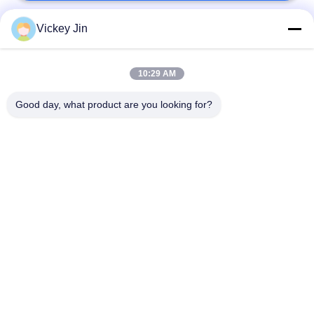
Vickey Jin
Bad Request
Semua
10:29 AM
Kamar Uji Iklim
Kamar Uji Lingkungan
Good day, what product are you looking for?
Ruang uji kejut
Oven Pengeringan
termal
Listrik
Oven Pengeringan
ruang uji penuaan
Industri
ruang uji semprot
Kamar Uji Debu Pasir
garam