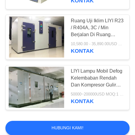
KONTAK
Ruang Uji Iklim LIYI R23
/ R404A, 3C / Min
Berjalan Di Ruang
Stabilitas
10,580.00 - 35,890.00USD MOQ:1 set
KONTAK
LIYI Lampu Mobil Defog
Kelembaban Rendah
Dan Kompresor Gulir
Ruang Bersepeda Suhu
50000~200000USD MOQ:1 set
KONTAK
HUBUNGI KAMI!