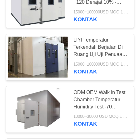
+120 Derajat 10% -
Kelembaban Relatif
15000~100000USD MOQ:1 set
98%
KONTAK
LIYI Temperatur
Terkendali Berjalan Di
Ruang Uji Uji Penuaan
Elektronik Ketat Tinggi
15000~100000USD MOQ:1 set
KONTAK
ODM OEM Walk In Test
Chamber Temperatur
Humidity Test -70
Sampai 150C
10000~30000 USD MOQ:1 set
KONTAK