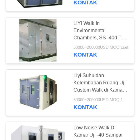
KONTAK
LIYI Walk In
Environmental
Chambers, SS -40d To
150d Temperature And
50000~200000USD MOQ:1set
Humidity Chamber
KONTAK
Liyi Suhu dan
Kelembaban Ruang Uji
Custom Walk di Kamar
Lingkungan
50000~200000USD MOQ:1
KONTAK
Low Noise Walk Di
Kamar Uji -40 Sampai