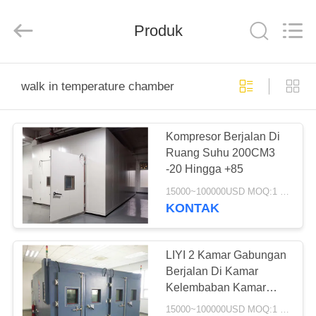
Liyi
Environmental
Technology
Produk
Co.,
Ltd..
All
Rights
Reserved.
RUMAH
walk in temperature chamber
PRODUK
Kompresor Berjalan Di
Ruang Suhu 200CM3
TENTANG
-20 Hingga +85
KAMI
15000~100000USD MOQ:1 set
KONTAK
TUR
PABRIK
LIYI 2 Kamar Gabungan
Berjalan Di Kamar
Kelembaban Kamar
KONTROL
Suhu Rendah
15000~100000USD MOQ:1 set