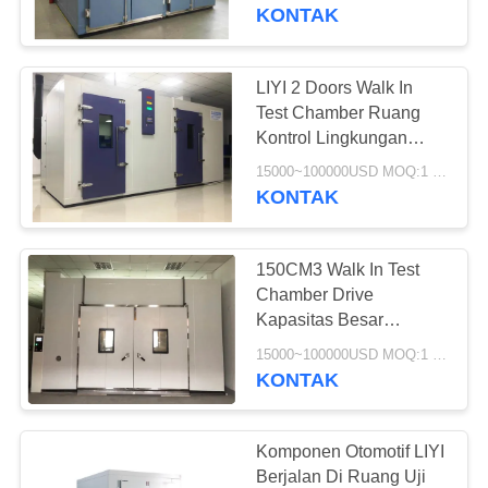
KUALITAS
KONTAK
HUBUNGI
LIYI 2 Doors Walk In
KAMI
Test Chamber Ruang
Kontrol Lingkungan
Operasi Non Frosting
PERMINTAAN
15000~100000USD MOQ:1 set
KONTAK
PENAWARAN
150CM3 Walk In Test
SITEMAP
Chamber Drive
Kapasitas Besar
Transformator Pengujian
PRIVACY
15000~100000USD MOQ:1 set
yang Dapat Diprogram
KONTAK
POLICY
Komponen Otomotif LIYI
Berjalan Di Ruang Uji