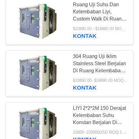
Ruang Uji Suhu Dan
Kelembaban Liyi,
Custom Walk Di Ruang
Lingkungan
$10890.00 - $19890.00 MOQ:1
KONTAK
304 Ruang Uji Iklim
Stainless Steel Berjalan
Di Ruang Kelembaban
Suhu
$10890.00- $19890.00 MOQ:1 SET
KONTAK
LIYI 2*2*2M 150 Derajat
Kelembaban Suhu
Konstan Berjalan Di
Ruang Uji
10000~100000USD MOQ:1 set