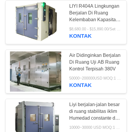
LIYI R404A Lingkungan
Berjalan Di Ruang
Kelembaban Kapasitas
Besar 20-98% RH
$8,680.00 - $15,890.00/Set MOQ:1
KONTAK
Air Didinginkan Berjalan
Di Ruang Uji AB Ruang
Kontrol Terpisah 380V
50000~200000USD MOQ:1 set
KONTAK
Liyi berjalan-jalan besar
di ruang stabilitas iklim
Humedad constante del
termostato, Berjalan di
10000~30000 USD MOQ:1 set
ruang uji