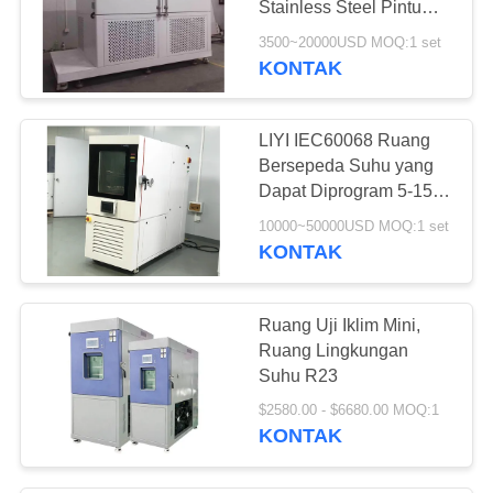
Stainless Steel Pintu
Ganda Lebar 1,5m
3500~20000USD MOQ:1 set
KONTAK
LIYI IEC60068 Ruang
Bersepeda Suhu yang
Dapat Diprogram 5-15
℃ / Min 3 Fase 380V
10000~50000USD MOQ:1 set
KONTAK
Ruang Uji Iklim Mini,
Ruang Lingkungan
Suhu R23
$2580.00 - $6680.00 MOQ:1
KONTAK