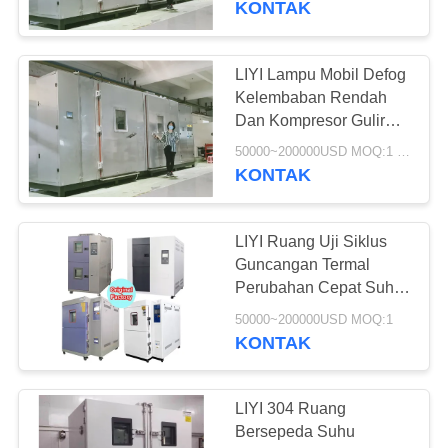
KONTAK
LIYI Lampu Mobil Defog
Kelembaban Rendah
Dan Kompresor Gulir
Ruang Bersepeda Suhu
50000~200000USD MOQ:1 set
KONTAK
LIYI Ruang Uji Siklus
Guncangan Termal
Perubahan Cepat Suhu
Tinggi Rendah 80L
50000~200000USD MOQ:1
Instrumen Perubahan
KONTAK
Suhu Cepat
LIYI 304 Ruang
Bersepeda Suhu