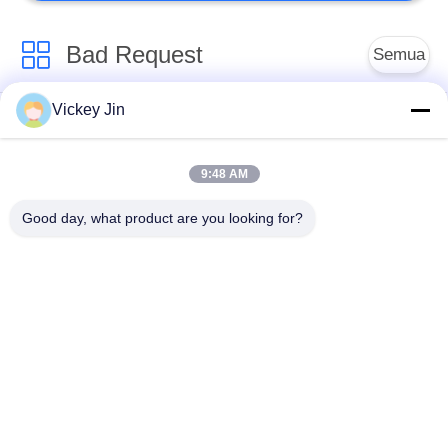
Bad Request
Semua
Vickey Jin
Kamar Uji Iklim
Kamar Uji Lingkungan
9:48 AM
Ruang uji kejut
Oven Pengeringan
termal
Listrik
Good day, what product are you looking for?
Oven Pengeringan
ruang uji penuaan
Industri
ruang uji semprot
Kamar Uji Debu Pasir
garam