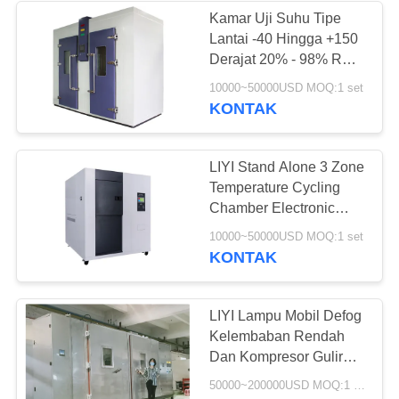
Kamar Uji Suhu Tipe
Lantai -40 Hingga +150
Derajat 20% - 98% RH
Kelembaban
10000~50000USD MOQ:1 set
KONTAK
LIYI Stand Alone 3 Zone
Temperature Cycling
Chamber Electronic
Products Test
10000~50000USD MOQ:1 set
KONTAK
LIYI Lampu Mobil Defog
Kelembaban Rendah
Dan Kompresor Gulir
Ruang Bersepeda Suhu
50000~200000USD MOQ:1 set