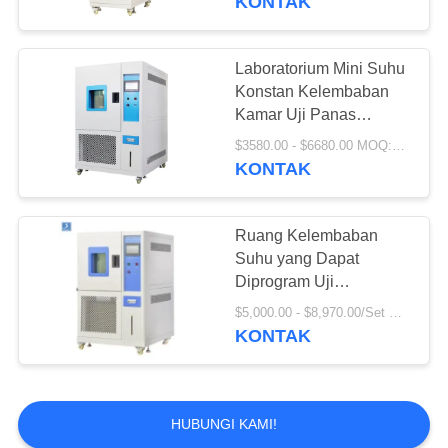
KONTAK
Laboratorium Mini Suhu
Konstan Kelembaban
Kamar Uji Panas
Lembab
$3580.00 - $6680.00 MOQ:1 SET
KONTAK
Ruang Kelembaban
Suhu yang Dapat
Diprogram Uji
Lingkungan Iklim
$5,000.00 - $8,970.00/Set MOQ:1
KONTAK
HUBUNGI KAMI!