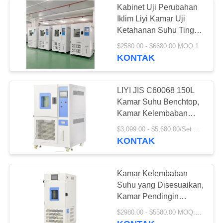
Kabinet Uji Perubahan
Iklim Liyi Kamar Uji
Ketahanan Suhu Tinggi
dan Rendah Peralatan
$2580.00 - $6680.00 MOQ:1
Uji Siklus Suhu
KONTAK
LIYI JIS C60068 150L
Kamar Suhu Benchtop,
Kamar Kelembaban
Suhu LIYI
$3,099.00 - $5,680.00/Set MOQ:1
KONTAK
Kamar Kelembaban
Suhu yang Disesuaikan,
Kamar Pendingin
Lingkungan
$2980.00 - $5580.00 MOQ:1 SET