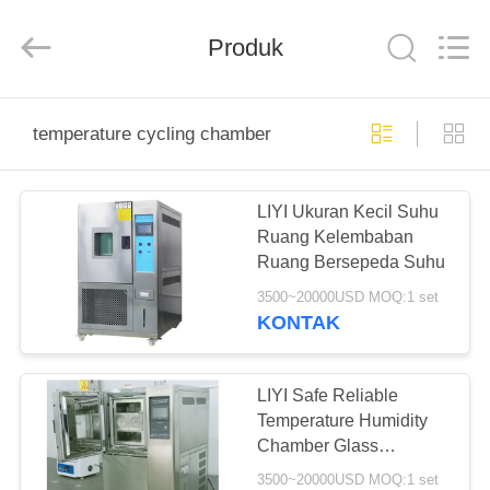
Liyi
Environmental
Technology
Produk
Co.,
Ltd..
All
Rights
Reserved.
RUMAH
temperature cycling chamber
PRODUK
LIYI Ukuran Kecil Suhu
Ruang Kelembaban
TENTANG
Ruang Bersepeda Suhu
KAMI
3500~20000USD MOQ:1 set
KONTAK
TUR
PABRIK
LIYI Safe Reliable
Temperature Humidity
Chamber Glass
KONTROL
Operating Door Inside
3500~20000USD MOQ:1 set