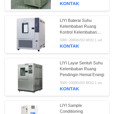
KUALITAS
KONTAK
HUBUNGI
LIYI Baterai Suhu
KAMI
Kelembaban Ruang
Kontrol Kelembaban
Ruang Lingkungan
PERMINTAAN
5000~20000USD MOQ:1 set
KONTAK
PENAWARAN
LIYI Layar Sentuh Suhu
SITEMAP
Kelembaban Ruang
Pendingin Hemat Energi
PRIVACY
3500~20000USD MOQ:1 set
KONTAK
POLICY
LIYI Sample
Conditioning