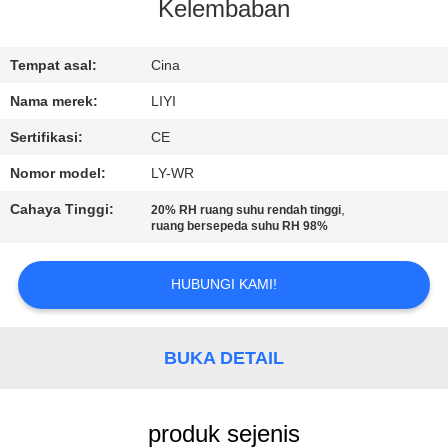
KUALITAS
Kelembaban
HUBUNGI
Tempat asal:
Cina
KAMI
Nama merek:
LIYI
Sertifikasi:
CE
PERMINTAAN
Nomor model:
LY-WR
PENAWARAN
Cahaya Tinggi:
,
20% RH ruang suhu rendah tinggi
ruang bersepeda suhu RH 98%
SITEMAP
HUBUNGI KAMI!
PRIVACY
POLICY
BUKA DETAIL
produk sejenis