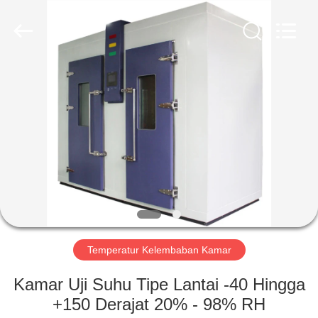
Liyi
Environmental
Technology
Co.,
Ltd..
All
Rights
Reserved.
RUMAH
PRODUK
TENTANG
KAMI
TUR
PABRIK
Temperatur Kelembaban Kamar
Kamar Uji Suhu Tipe Lantai -40 Hingga
KONTROL
+150 Derajat 20% - 98% RH