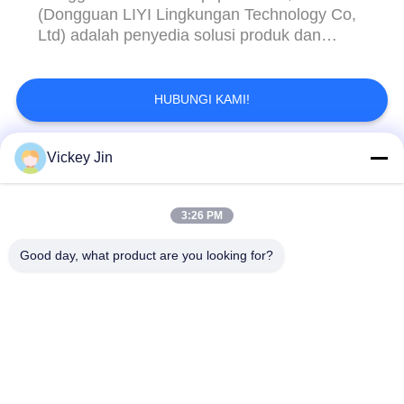
(Dongguan LIYI Lingkungan Technology Co,
Ltd) adalah penyedia solusi produk dan
pengujian produk reliabilitas produk sejak
2008. Kami adalah perusahaan yang
berorientasi teknologi, yang merancang dan
HUBUNGI KAMI!
memproduksi alat uji untuk berbagai jenis
industri . Since its ...
Vickey Jin
Bad Request
Semua
3:26 PM
Kamar Uji Iklim
Kamar Uji Lingkungan
Good day, what product are you looking for?
Ruang uji kejut
Oven Pengeringan
termal
Listrik
Oven Pengeringan
ruang uji penuaan
Industri