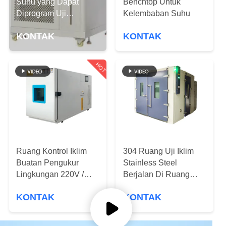
KUALITAS
Suhu yang Dapat
Benchtop Untuk
Diprogram Uji
Kelembaban Suhu
Lingkungan Iklim
HUBUNGI
KONTAK
KONTAK
KAMI
HOT
PERMINTAAN
PENAWARAN
SITEMAP
Ruang Kontrol Iklim
304 Ruang Uji Iklim
PRIVACY
Buatan Pengukur
Stainless Steel
Lingkungan 220V /
Berjalan Di Ruang
POLICY
380V
Kelembaban Suhu
KONTAK
KONTAK