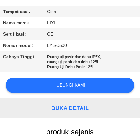
KUALITAS
Tempat asal:
Cina
HUBUNGI
Nama merek:
LIYI
KAMI
Sertifikasi:
CE
Nomor model:
LY-SC500
PERMINTAAN
Cahaya Tinggi:
,
Ruang uji pasir dan debu IP5X
PENAWARAN
,
ruang uji pasir dan debu 125L
Ruang Uji Debu Pasir 125L
SITEMAP
HUBUNGI KAMI!
PRIVACY
BUKA DETAIL
POLICY
produk sejenis