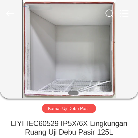
Liyi
Environmental
Technology
Co.,
Ltd..
All
Rights
Reserved.
RUMAH
PRODUK
TENTANG
KAMI
TUR
PABRIK
Kamar Uji Debu Pasir
LIYI IEC60529 IP5X/6X Lingkungan
KONTROL
Ruang Uji Debu Pasir 125L