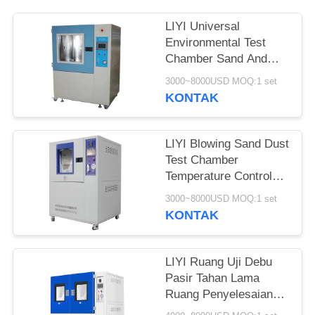
LIYI Universal
Environmental Test
Chamber Sand And
Dust Resistance Test
3000~8000USD MOQ:1 set
KONTAK
LIYI Blowing Sand Dust
Test Chamber
Temperature Control
Dan Vacuum Mil-Std-
3000~8000USD MOQ:1 set
810G
KONTAK
LIYI Ruang Uji Debu
Pasir Tahan Lama
Ruang Penyelesaian
Debu Suhu Dapat