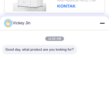
4000~8000USD MOQ:1 set
Disesuaikan
KONTAK
Vickey Jin
Bad Request
Semua
11:02 AM
Kamar Uji Iklim
Kamar Uji Lingkungan
Good day, what product are you looking for?
Ruang uji kejut
Oven Pengeringan
termal
Listrik
Oven Pengeringan
ruang uji penuaan
Industri
ruang uji semprot
Kamar Uji Debu Pasir
garam