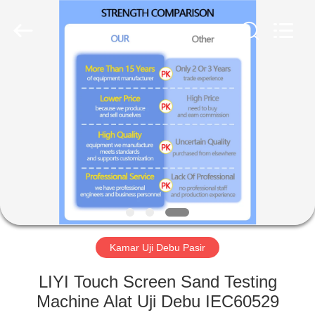
Liyi
Environmental
Technology
Co.,
Ltd..
All
Rights
Reserved.
RUMAH
PRODUK
TENTANG
KAMI
TUR
PABRIK
Kamar Uji Debu Pasir
LIYI Touch Screen Sand Testing
KONTROL
Machine Alat Uji Debu IEC60529