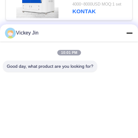
Debu Suhu Dapat
4000~8000USD MOQ:1 set
Disesuaikan
KONTAK
Vickey Jin
Bad Request
Semua
10:01 PM
Kamar Uji Iklim
Kamar Uji Lingkungan
Good day, what product are you looking for?
Ruang uji kejut
Oven Pengeringan
termal
Listrik
Oven Pengeringan
ruang uji penuaan
Industri
ruang uji semprot
Kamar Uji Debu Pasir
garam