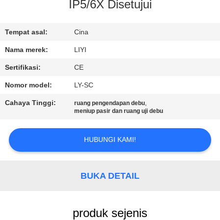
KUALITAS
IP5/6X Disetujui
HUBUNGI
Tempat asal:
Cina
KAMI
Nama merek:
LIYI
Sertifikasi:
CE
PERMINTAAN
Nomor model:
LY-SC
PENAWARAN
Cahaya Tinggi:
,
ruang pengendapan debu
meniup pasir dan ruang uji debu
SITEMAP
HUBUNGI KAMI!
PRIVACY
POLICY
BUKA DETAIL
produk sejenis