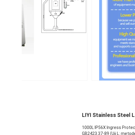
LIYI Stainless Steel
1000L IP56X Ingress Prote
GB2423.37-89 (Uji L: metode