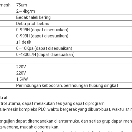
s mesh
75um
2～4kg/m
Bedak talek kering
Debu jatuh bebas
0-999H (dapat disesuaikan)
0-999H (dapat disesuaikan)
±1 detik
0—10Kpa (dapat disesuaikan)
0-4800L/H (dapat disesuaikan)
220V
220V
1.5KW
Perlindungan kebocoran, perlindungan hubung singkat
trol:
ntrol utama, dapat melakukan tes yang dapat diprogram
sia-mesin kompleks PLC, waktu bergerak yang dibuat-buat, waktu isti
engujian dapat direncanakan di antarmuka, dan setiap grup dapat me
g-wenang, mudah dioperasikan.