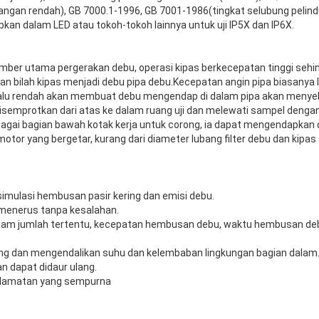
gangan rendah), GB 7000.1-1996, GB 7001-1986(tingkat selubung pelin
kan dalam LED atau tokoh-tokoh lainnya untuk uji IP5X dan IP6X.
umber utama pergerakan debu, operasi kipas berkecepatan tinggi seh
an bilah kipas menjadi debu pipa debu.Kecepatan angin pipa biasanya le
lalu rendah akan membuat debu mengendap di dalam pipa akan menyeb
disemprotkan dari atas ke dalam ruang uji dan melewati sampel denga
agai bagian bawah kotak kerja untuk corong, ia dapat mengendapkan d
otor yang bergetar, kurang dari diameter lubang filter debu dan kipas
imulasi hembusan pasir kering dan emisi debu.
 menerus tanpa kesalahan.
dalam jumlah tertentu, kecepatan hembusan debu, waktu hembusan deb
ng dan mengendalikan suhu dan kelembaban lingkungan bagian dalam
an dapat didaur ulang.
selamatan yang sempurna