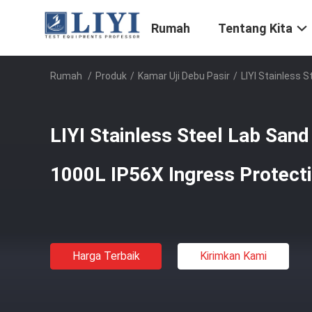
Rumah
Tentang Kita
Rumah
/
Produk
/
Kamar Uji Debu Pasir
/
LIYI Stainless 
LIYI Stainless Steel Lab San
1000L IP56X Ingress Protect
Harga Terbaik
Kirimkan Kami