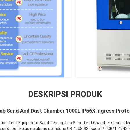
DESKRIPSI PRODUK
 Lab Sand And Dust Chamber 1000L IP56X Ingress Prote
ction Test Equipment Sand Testing Lab Sand Test Chamber sesuai den
 uji debu), kelas selubung pelindung GB 4208-93 (kode IP), GB/T 4942.