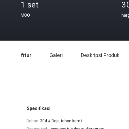
1 set
3
MOQ
har
fitur
Galeri
Deskripsi Produk
Spesifikasi
Bahan:
304 # Baja tahan karat
Pengontrol:
Layar sentuh dapat diprogram