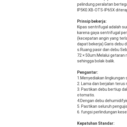
pelindung peralatan berte
IP5K0.XB-OTS-IP65X diterap
Prinsip bekerja:
Kipas sentrifugal adalah s
karena gaya sentrifugal per
(kecepatan angin yang ter
dapat bekerja).Garis debu 
s.Ruang pasir dan debu Seb
72 × 50um.Melalui getaran m
sehingga bolak-balik.
Pengantar:
1.Menyediakan lingkungan s
2. Lama dan berjalan terus
3. Pastikan debu bertiup 
otomatis.
4.Dengan debu dehumidifyi
5. Pastikan seluruh penguji
6. fungsi perlindungan ke
Kepatuhan Standar: