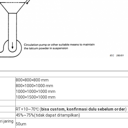
800×800×800 mm
800×1000×1000 mm
1000×1000×1000 mm
1000×1500×1000 mm
RT+10~70℃ (
bisa custom, konfirmasi dulu sebelum order
)
45%~75%(tidak dapat ditampilkan)
i jaring
50um