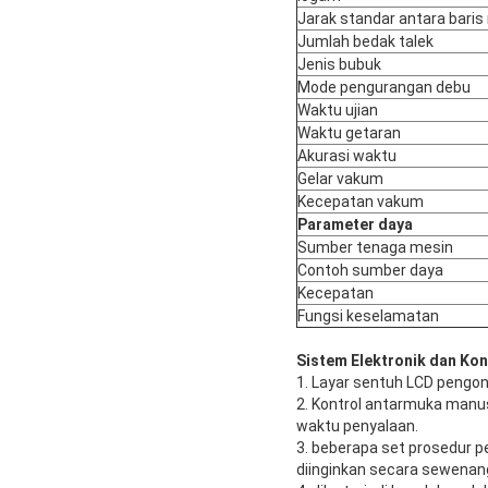
Jarak standar antara bari
Jumlah bedak talek
Jenis bubuk
Mode pengurangan debu
Waktu ujian
Waktu getaran
Akurasi waktu
Gelar vakum
Kecepatan vakum
Parameter daya
Sumber tenaga mesin
Contoh sumber daya
Kecepatan
Fungsi keselamatan
Sistem Elektronik dan Kon
1. Layar sentuh LCD pengo
2. Kontrol antarmuka manu
waktu penyalaan.
3. beberapa set prosedur p
diinginkan secara sewenan