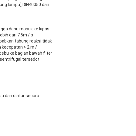
dung lampu),DIN40050 dan
ingga debu masuk ke kipas
bih dari 7,5m / s
abkan tabung reaksi tidak
n kecepatan > 2 m /
ebu ke bagian bawah filter
 sentrifugal tersedot
u dan diatur secara
.