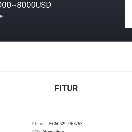
000~8000USD
ga
FITUR
Standar:
IEC60529 IP5X/6X
OEM:
Ditawarkan