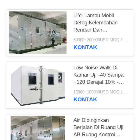
LIYI Lampu Mobil
Defog Kelembaban
Rendah Dan
Kompresor Gulir Ruang
50000~200000USD MOQ:1 set
Bersepeda Suhu
KONTAK
Low Noise Walk Di
Kamar Uji -40 Sampai
+120 Derajat 10% -
Kelembaban Relatif
15000~100000USD MOQ:1 set
98%
KONTAK
Air Didinginkan
Berjalan Di Ruang Uji
AB Ruang Kontrol