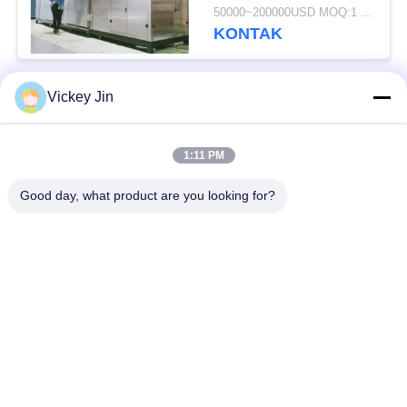
Terpisah 380V
50000~200000USD MOQ:1 set
KONTAK
Vickey Jin
Bad Request
Semua
1:11 PM
Kamar Uji Iklim
Kamar Uji Lingkungan
Good day, what product are you looking for?
Ruang uji kejut
Oven Pengeringan
termal
Listrik
Oven Pengeringan
ruang uji penuaan
Industri
ruang uji semprot
Kamar Uji Debu Pasir
garam