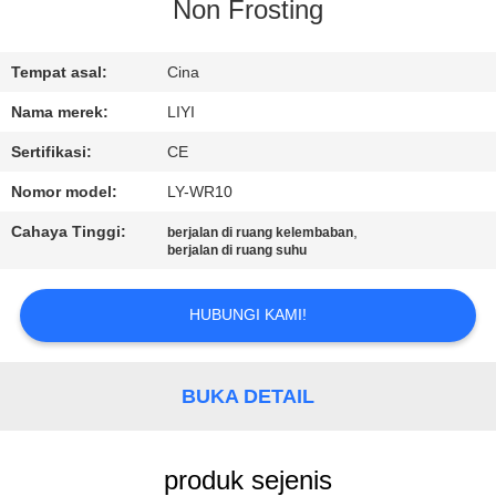
KUALITAS
Non Frosting
HUBUNGI
Tempat asal:
Cina
KAMI
Nama merek:
LIYI
Sertifikasi:
CE
PERMINTAAN
Nomor model:
LY-WR10
PENAWARAN
Cahaya Tinggi:
,
berjalan di ruang kelembaban
berjalan di ruang suhu
SITEMAP
HUBUNGI KAMI!
PRIVACY
POLICY
BUKA DETAIL
produk sejenis