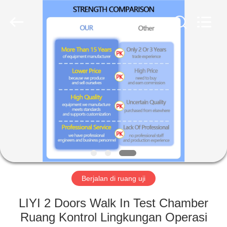
Liyi
Environmental
Technology
Co.,
Ltd..
All
Rights
Reserved.
RUMAH
PRODUK
TENTANG
KAMI
TUR
PABRIK
Berjalan di ruang uji
LIYI 2 Doors Walk In Test Chamber
KONTROL
Ruang Kontrol Lingkungan Operasi