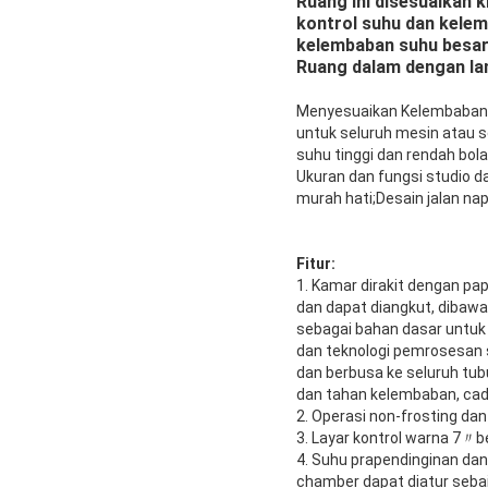
Ruang ini disesuaikan 
kontrol suhu dan kele
kelembaban suhu besar
Ruang dalam dengan lam
Menyesuaikan Kelembaban 
untuk seluruh mesin atau s
suhu tinggi dan rendah bola
Ukuran dan fungsi studio 
murah hati;Desain jalan n
Fitur:
1. Kamar dirakit dengan pa
dan dapat diangkut, dibawa
sebagai bahan dasar untuk
dan teknologi pemrosesan 
dan berbusa ke seluruh tu
dan tahan kelembaban, cada
2. Operasi non-frosting da
3. Layar kontrol warna 7〃
4. Suhu prapendinginan da
chamber dapat diatur seba