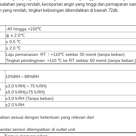
 kesalahan yang rendah, kecepatan angin yang tinggi dan pemaparan s
 yang rendah, tingkat kebisingan dikendalikan di bawah 72db.
-40 hingga +150℃
≦ ± 2.0℃
± 0,5 ℃
± 2,0 ℃
Laju pemanasan: RT ↑ +110℃ sekitar 30 menit (tanpa beban)
Tingkat pendinginan: +110 ℃ ke RT sekitar 60 menit (tanpa beban,
10%RH～98%RH
±3,0％RH(＞75％RH)
n
±5.0％RH(≤75％RH)
±3,0％RH (Tanpa beban)
±2.0％RH
baban sesuai dengan ketentuan yang relevan dari
ndar;sensor ditempatkan di outlet unit.