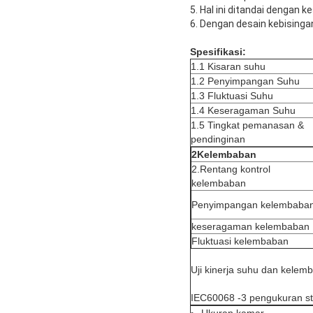
5. Hal ini ditandai dengan
6. Dengan desain kebisingan
Spesifikasi:
1.1 Kisaran suhu
1.2 Penyimpangan Suhu
1.3 Fluktuasi Suhu
1.4 Keseragaman Suhu
1.5 Tingkat pemanasan &
pendinginan
2
Kelembaban
2.Rentang kontrol
kelembaban
Penyimpangan kelembaba
keseragaman kelembaban
Fluktuasi kelembaban
Uji kinerja suhu dan kelem
IEC60068 -3 pengukuran sta