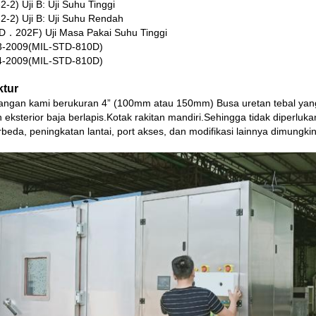
2) Uji B: Uji Suhu Tinggi
2) Uji B: Uji Suhu Rendah
．202F) Uji Masa Pakai Suhu Tinggi
．3-2009(MIL-STD-810D)
．4-2009(MIL-STD-810D)
ktur
angan kami berukuran 4” (100mm atau 150mm) Busa uretan tebal yang d
n eksterior baja berlapis.Kotak rakitan mandiri.Sehingga tidak diperluk
beda, peningkatan lantai, port akses, dan modifikasi lainnya dimungki