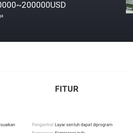
0000~200000USD
ga
FITUR
esuaikan
Pengontrol:
Layar sentuh dapat diprogram
Kompresor:
Kompresor gulir