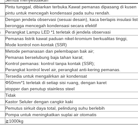
Semua menyesuaikan
Pintu tunggal, dibiarkan terbuka.Kawat pemanas dipasang di kusen
pintu untuk mencegah kondensasi pada suhu rendah.
Dengan jendela observasi (sesuai desain), kaca berlapis insulasi list
berongga mencegah kondensasi secara efektif
n
Perangkat Lampu LED *1 terletak di jendela observasi
Pemanas listrik kawat paduan nikel-kromium berkualitas tinggi,
Mode kontrol non-kontak (SSR)
Metode pemanasan dan pelembapan bak air;
Pemanas berselubung baja tahan karat;
Kontrol pemanas: kontrol tanpa kontak (SSR);
Perangkat kontrol level air, perangkat anti-kering pemanas.
Tersedia untuk mengalirkan air kondensat
Φ50mm*1 terletak di setiap sisi ruang, dengan karet
stopper dan penutup stainless steel
Tidak
Kastor Seluler dengan cangkir kaki
Pemutus sirkuit daya total, pelindung suhu berlebih
Pompa untuk meningkatkan suplai air otomatis
≧1000kg