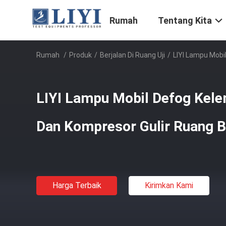
Rumah
Tentang Kita
Rumah
/
Produk
/
Berjalan Di Ruang Uji
/
LIYI Lampu Mob
LIYI Lampu Mobil Defog Kel
Dan Kompresor Gulir Ruang 
Harga Terbaik
Kirimkan Kami