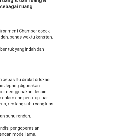
 ruang A dan ruang B
 sebagai ruang
vironment Chamber cocok
endah, panas waktu konstan,
 bentuk yang indah dan
ebas.Itu dirakit di lokasi
ari Jepang digunakan
diri menggunakan desain
n dalam dan penutup luar
na, rentang suhu yang luas
dan suhu rendah.
ndisi pengoperasian
dengan model lama.