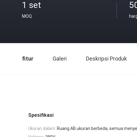
1 set
5
MOQ
har
fitur
Galeri
Deskripsi Produk
Spesifikasi
Ukuran dalam:
Ruang AB ukuran berbeda, semua meny
Voltase:
380V