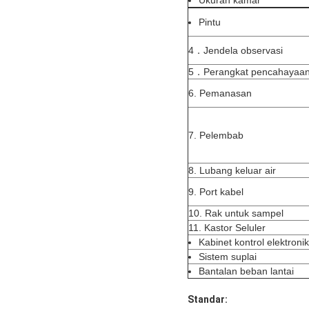
Ukuran kamar
Pintu
4．Jendela observasi
5．Perangkat pencahayaa
6. Pemanasan
7. Pelembab
8. Lubang keluar air
9. Port kabel
10. Rak untuk sampel
11. Kastor Seluler
Kabinet kontrol elektronik
Sistem suplai
Bantalan beban lantai
Standar: