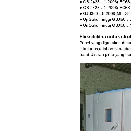
● GB-2423．1-2008(IEC68-2-
● GB-2423．1-2008(IEC68-2-
● GJB360．8-2009(MIL-STD
● Uji Suhu Tinggi GBJl50
● Uji Suhu Tinggi GBJl50
Fleksibilitas untuk stru
Panel yang digunakan di ru
interior baja tahan karat da
berat.Ukuran pintu yang ber