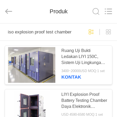
Liyi
Environmental
Technology
Produk
Co.,
Ltd..
All
Rights
Reserved.
RUMAH
iso explosion proof test chamber
PRODUK
Ruang Uji Bukti
Ledakan LIYI 150C,
TENTANG
Sistem Uji Lingkungan
KAMI
800L
3400~20000USD MOQ:1 set
KONTAK
TUR
PABRIK
LIYI Explosion Proof
Battery Testing Chamber
Daya Elektronik
KONTROL
Terdaftar ISO CE
USD 4590-6580 MOQ:1 set