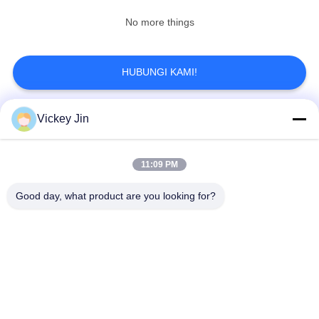
No more things
HUBUNGI KAMI!
Vickey Jin
Bad Request
Semua
11:09 PM
Kamar Uji Iklim
Kamar Uji Lingkungan
Good day, what product are you looking for?
Ruang uji kejut
Oven Pengeringan
termal
Listrik
Oven Pengeringan
ruang uji penuaan
Industri