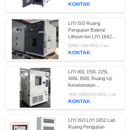
KUALITAS
KONTAK
HUBUNGI
LIYI ISO Ruang
KAMI
Pengujian Baterai
Lithium Ion LIYI 1642
Hot Abuse Explosion
PERMINTAAN
$2980--4480 MOQ:1 set
Proof Oven
KONTAK
PENAWARAN
LIYI 80L 150L 225L
SITEMAP
408L 800L Ruang Uji
Keselamatan
Lingkungan Baterai
PRIVACY
3400~20000USD MOQ:1 set
KONTAK
POLICY
LIYI ISO LIYI 1652 Lab
Ruang Pengujian