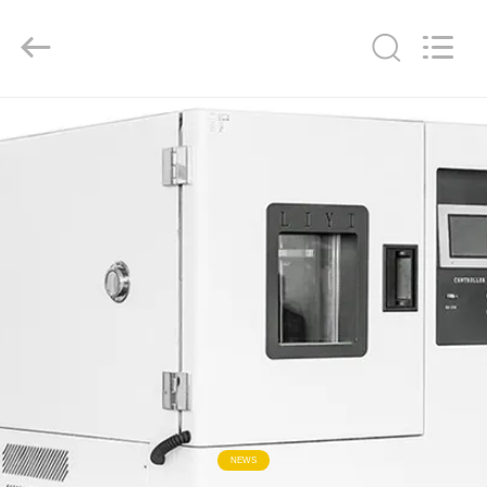
Liyi
Environmental
Technology
Co.,
Ltd..
All
Rights
Reserved.
RUMAH
PRODUK
TENTANG
KAMI
TUR
PABRIK
KONTROL
NEWS