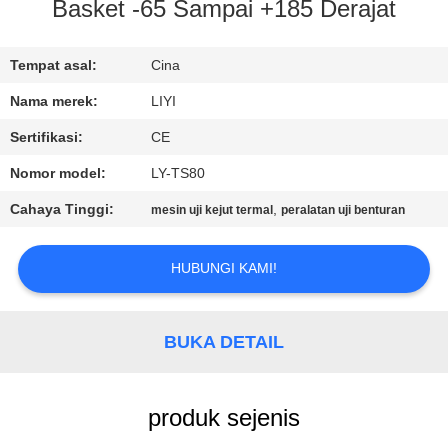
KUALITAS
Basket -65 Sampai +185 Derajat
HUBUNGI
Tempat asal:
Cina
KAMI
Nama merek:
LIYI
Sertifikasi:
CE
PERMINTAAN
Nomor model:
LY-TS80
PENAWARAN
Cahaya Tinggi:
,
mesin uji kejut termal
peralatan uji benturan
SITEMAP
HUBUNGI KAMI!
PRIVACY
BUKA DETAIL
POLICY
produk sejenis