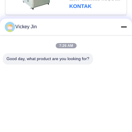
Tinggi
KONTAK
Vickey Jin
Bad Request
Semua
7:26 AM
Kamar Uji Iklim
Kamar Uji Lingkungan
Good day, what product are you looking for?
Ruang uji kejut
Oven Pengeringan
termal
Listrik
Oven Pengeringan
ruang uji penuaan
Industri
ruang uji semprot
Kamar Uji Debu Pasir
garam