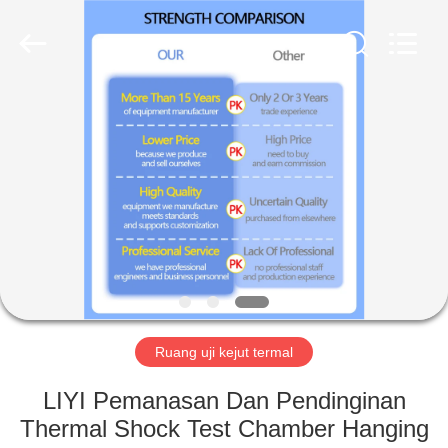
Liyi
Environmental
Technology
Co.,
Ltd..
All
Rights
Reserved.
RUMAH
PRODUK
TENTANG
KAMI
TUR
PABRIK
Ruang uji kejut termal
LIYI Pemanasan Dan Pendinginan
KONTROL
Thermal Shock Test Chamber Hanging