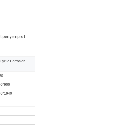
at penyemprot
Cyclic Corrosion
20
00*900
50*1940