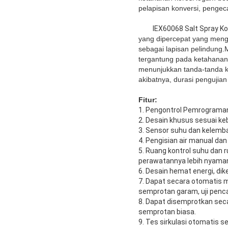
pelapisan konversi, pengeca
IEX60068 Salt Spray K
yang dipercepat yang meng
sebagai lapisan pelindung.M
tergantung pada ketahanan 
menunjukkan tanda-tanda k
akibatnya, durasi pengujian 
Fitur:
1. Pengontrol Pemrograma
2. Desain khusus sesuai k
3. Sensor suhu dan kelemb
4. Pengisian air manual d
5. Ruang kontrol suhu dan 
perawatannya lebih nyama
6. Desain hemat energi, di
7. Dapat secara otomatis me
semprotan garam, uji penc
8. Dapat disemprotkan sec
semprotan biasa.
9. Tes sirkulasi otomatis 