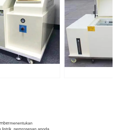
amber
menentukan
n listrik, pemrosesan anoda,