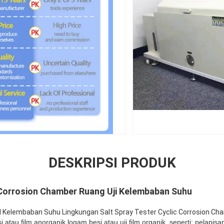
DESKRIPSI PRODUK
 Corrosion Chamber Ruang Uji Kelembaban Suhu
ol Kelembaban Suhu Lingkungan Salt Spray Tester Cyclic Corrosion Ch
atau film anorganik logam besi atau uji film organik, seperti: pelapisa