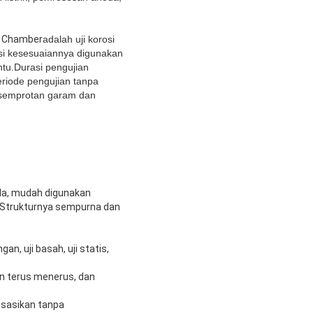
on Chamber
adalah uji korosi
si kesesuaiannya digunakan
ntu.Durasi pengujian
eriode pengujian tanpa
i semprotan garam dan
da, mudah digunakan
le.Strukturnya sempurna dan
n, uji basah, uji statis,
n terus menerus, dan
isasikan tanpa