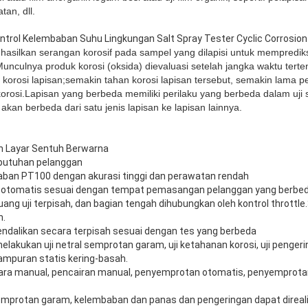
tan, dll.
ontrol Kelembaban Suhu Lingkungan Salt Spray Tester Cyclic Corrosi
hasilkan serangan korosif pada sampel yang dilapisi untuk mempredik
unculnya produk korosi (oksida) dievaluasi setelah jangka waktu terte
korosi lapisan;semakin tahan korosi lapisan tersebut, semakin lama p
orosi.Lapisan yang berbeda memiliki perilaku yang berbeda dalam uj
akan berbeda dari satu jenis lapisan ke lapisan lainnya.
n Layar Sentuh Berwarna
ebutuhan pelanggan
aban PT100 dengan akurasi tinggi dan perawatan rendah
an otomatis sesuai dengan tempat pemasangan pelanggan yang berbe
ruang uji terpisah, dan bagian tengah dihubungkan oleh kontrol thrott
n.
kendalikan secara terpisah sesuai dengan tes yang berbeda
lakukan uji netral semprotan garam, uji ketahanan korosi, uji pengeringa
ampuran statis kering-basah.
ara manual, pencairan manual, penyemprotan otomatis, penyemprota
semprotan garam, kelembaban dan panas dan pengeringan dapat direal