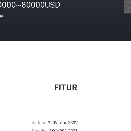
0000~80000USD
ga
FITUR
Voltase:
220V atau 380V
Standar:
ISO14993-2001