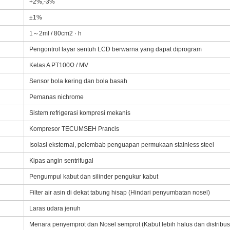
+2%,-3%
±1%
1～2ml / 80cm2 · h
Pengontrol layar sentuh LCD berwarna yang dapat diprogram
Kelas A PT100Ω / MV
Sensor bola kering dan bola basah
Pemanas nichrome
Sistem refrigerasi kompresi mekanis
Kompresor TECUMSEH Prancis
Isolasi eksternal, pelembab penguapan permukaan stainless steel
Kipas angin sentrifugal
Pengumpul kabut dan silinder pengukur kabut
Filter air asin di dekat tabung hisap (Hindari penyumbatan nosel)
Laras udara jenuh
Menara penyemprot dan Nosel semprot (Kabut lebih halus dan distribu