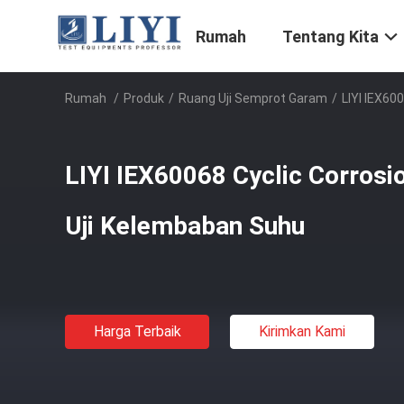
Rumah
Tentang Kita
Rumah
/
Produk
/
Ruang Uji Semprot Garam
/
LIYI IEX60
LIYI IEX60068 Cyclic Corros
Uji Kelembaban Suhu
Harga Terbaik
Kirimkan Kami