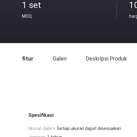
1 set
1
MOQ
har
fitur
Galeri
Deskripsi Produk
Spesifikasi
Ukuran dalam:
Setiap ukuran dapat disesuaikan
Jaminan:
1 tahun