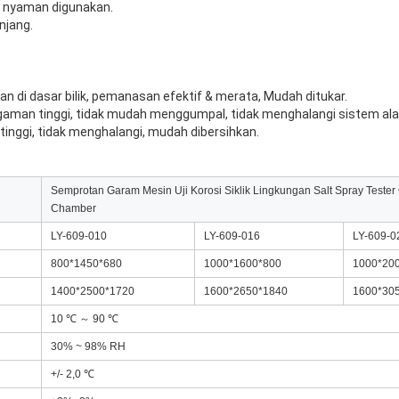
 nyaman digunakan.
njang.
n di dasar bilik, pemanasan efektif & merata, Mudah ditukar.
gaman tinggi, tidak mudah menggumpal, tidak menghalangi sistem al
tinggi, tidak menghalangi, mudah dibersihkan.
Semprotan Garam Mesin Uji Korosi Siklik Lingkungan Salt Spray Tester 
Chamber
LY-609-010
LY-609-016
LY-609-0
800*1450*680
1000*1600*800
1000*20
1400*2500*1720
1600*2650*1840
1600*30
10 ℃ ～ 90 ℃
30% ~ 98% RH
+/- 2,0 ℃