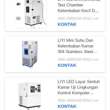
Test Chamber
Kelembaban Kecil Dan
Penyejuk Kontrol Suhu
3400~20000USD MOQ:1 set
KONTAK
LIYI Mini Suhu Dan
Kelembaban Kamar
304 Stainless Steel
Eksterior
3500~20000USD MOQ:1 set
KONTAK
LIYI LED Layar Sentuh
Kamar Uji Lingkungan
Kontrol Komputer
Mikro Presisi Tinggi
3500~20000USD MOQ:1 set
KONTAK