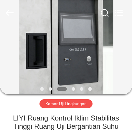
Liyi
Environmental
Technology
Co.,
Ltd..
All
Rights
Reserved.
RUMAH
PRODUK
TENTANG
KAMI
TUR
PABRIK
Kamar Uji Lingkungan
LIYI Ruang Kontrol Iklim Stabilitas
KONTROL
Tinggi Ruang Uji Bergantian Suhu