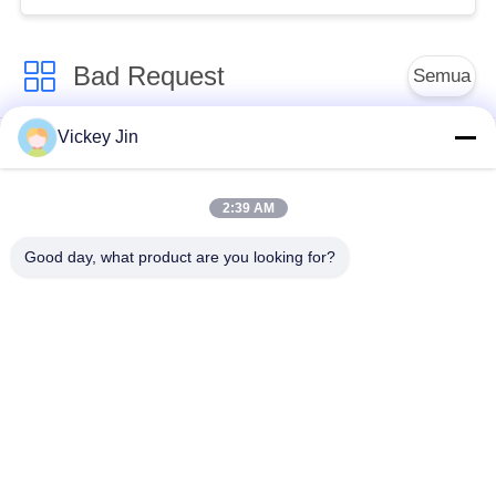
Bad Request
Semua
Vickey Jin
Kamar Uji Iklim
Kamar Uji Lingkungan
2:39 AM
Ruang uji kejut
Oven Pengeringan
termal
Listrik
Good day, what product are you looking for?
Oven Pengeringan
ruang uji penuaan
Industri
ruang uji semprot
Kamar Uji Debu Pasir
garam