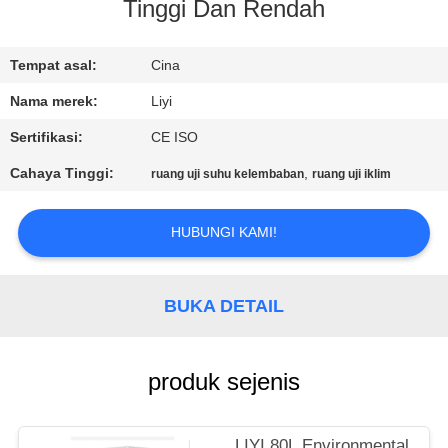
KUALITAS
Tinggi Dan Rendah
HUBUNGI
Tempat asal:
Cina
KAMI
Nama merek:
Liyi
Sertifikasi:
CE ISO
PERMINTAAN
Cahaya Tinggi:
,
ruang uji suhu kelembaban
ruang uji iklim
PENAWARAN
HUBUNGI KAMI!
SITEMAP
BUKA DETAIL
PRIVACY
POLICY
produk sejenis
LIYI 80L Environmental