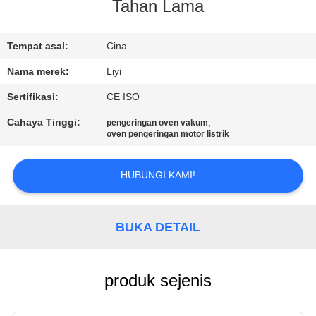
KUALITAS
Tahan Lama
HUBUNGI
Tempat asal:
Cina
KAMI
Nama merek:
Liyi
Sertifikasi:
CE ISO
PERMINTAAN
Cahaya Tinggi:
,
pengeringan oven vakum
oven pengeringan motor listrik
PENAWARAN
HUBUNGI KAMI!
SITEMAP
PRIVACY
BUKA DETAIL
POLICY
produk sejenis