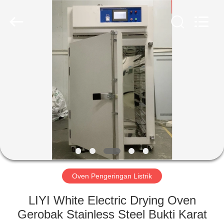
Liyi
Environmental
Technology
Co.,
Ltd..
All
Rights
Reserved.
RUMAH
PRODUK
TENTANG
KAMI
TUR
PABRIK
Oven Pengeringan Listrik
LIYI White Electric Drying Oven
KONTROL
Gerobak Stainless Steel Bukti Karat