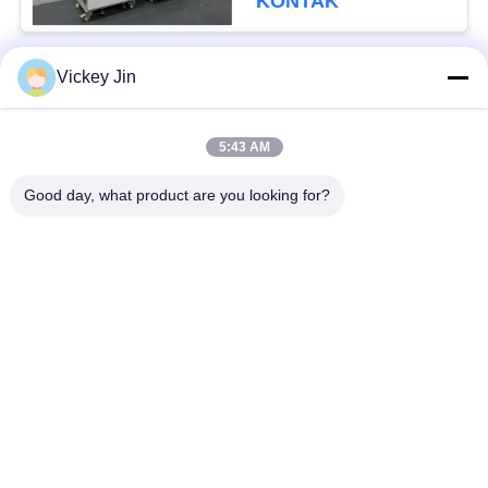
KONTAK
Vickey Jin
Bad Request
Semua
5:43 AM
Kamar Uji Iklim
Kamar Uji Lingkungan
Good day, what product are you looking for?
Ruang uji kejut
Oven Pengeringan
termal
Listrik
Oven Pengeringan
ruang uji penuaan
Industri
ruang uji semprot
Kamar Uji Debu Pasir
garam