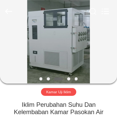
Liyi
Environmental
Technology
Co.,
Ltd..
All
Rights
Reserved.
RUMAH
PRODUK
TENTANG
KAMI
TUR
PABRIK
Kamar Uji Iklim
Iklim Perubahan Suhu Dan
KONTROL
Kelembaban Kamar Pasokan Air