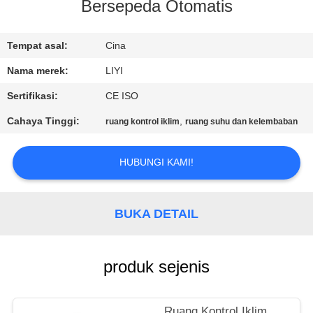
KUALITAS
Bersepeda Otomatis
HUBUNGI
Tempat asal:
Cina
KAMI
Nama merek:
LIYI
Sertifikasi:
CE ISO
PERMINTAAN
Cahaya Tinggi:
,
ruang kontrol iklim
ruang suhu dan kelembaban
PENAWARAN
HUBUNGI KAMI!
SITEMAP
BUKA DETAIL
PRIVACY
POLICY
produk sejenis
Ruang Kontrol Iklim