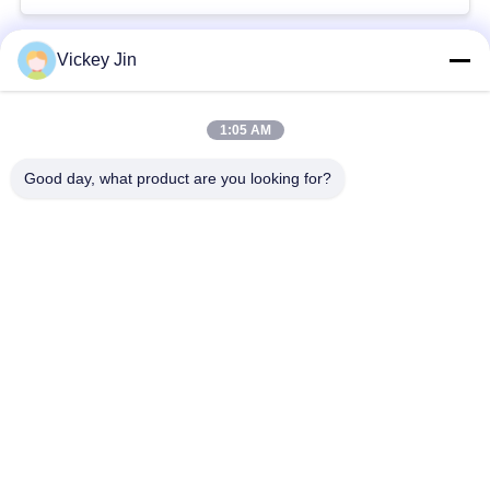
Vickey Jin
Bad Request
Semua
1:05 AM
Kamar Uji Iklim
Kamar Uji Lingkungan
Good day, what product are you looking for?
Ruang uji kejut
Oven Pengeringan
termal
Listrik
Oven Pengeringan
ruang uji penuaan
Industri
ruang uji semprot
Kamar Uji Debu Pasir
garam