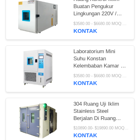
Buatan Pengukur
Lingkungan 220V /
380V
$3580.00 - $6680.00 MOQ:1 SET
KONTAK
Laboratorium Mini
Suhu Konstan
Kelembaban Kamar Uji
Panas Lembab
$3580.00 - $6680.00 MOQ:1 SET
KONTAK
304 Ruang Uji Iklim
Stainless Steel
Berjalan Di Ruang
Kelembaban Suhu
$10890.00- $19890.00 MOQ:1 SET
KONTAK