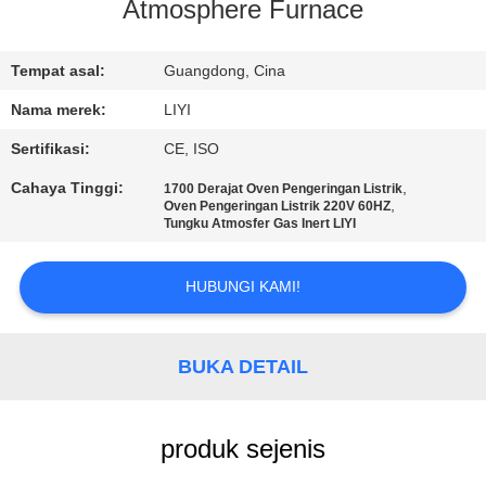
KUALITAS
Atmosphere Furnace
HUBUNGI
Tempat asal:
Guangdong, Cina
KAMI
Nama merek:
LIYI
Sertifikasi:
CE, ISO
PERMINTAAN
Cahaya Tinggi:
,
1700 Derajat Oven Pengeringan Listrik
,
Oven Pengeringan Listrik 220V 60HZ
PENAWARAN
Tungku Atmosfer Gas Inert LIYI
SITEMAP
HUBUNGI KAMI!
PRIVACY
BUKA DETAIL
POLICY
produk sejenis