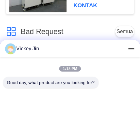
Pengeringan Vakum
KONTAK
Bad Request
Semua
Vickey Jin
Kamar Uji Iklim
Kamar Uji Lingkungan
1:18 PM
Ruang uji kejut
Oven Pengeringan
termal
Listrik
Good day, what product are you looking for?
Oven Pengeringan
ruang uji penuaan
Industri
ruang uji semprot
Kamar Uji Debu Pasir
garam