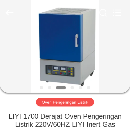
Liyi
Environmental
Technology
Co.,
Ltd..
All
Rights
Reserved.
RUMAH
PRODUK
TENTANG
KAMI
TUR
PABRIK
Oven Pengeringan Listrik
LIYI 1700 Derajat Oven Pengeringan
KONTROL
Listrik 220V/60HZ LIYI Inert Gas