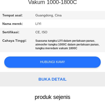
KUALITAS
Vakum 1000-1800C
HUBUNGI
Tempat asal:
Guangdong, Cina
KAMI
Nama merek:
LIYI
Sertifikasi:
CE, ISO
PERMINTAAN
Cahaya Tinggi:
,
Suasana tungku LIYI dalam perlakuan panas
,
atmosfer tungku 1000C dalam perlakuan panas
PENAWARAN
tungku meredam vakum 1800C
SITEMAP
HUBUNGI KAMI!
PRIVACY
BUKA DETAIL
POLICY
produk sejenis