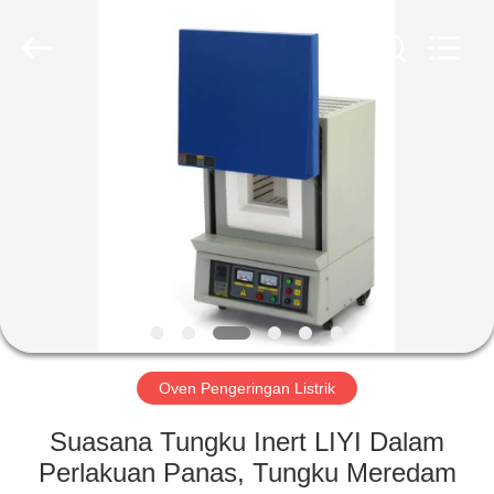
Liyi
Environmental
Technology
Co.,
Ltd..
All
Rights
Reserved.
RUMAH
PRODUK
TENTANG
KAMI
TUR
PABRIK
Oven Pengeringan Listrik
Suasana Tungku Inert LIYI Dalam
KONTROL
Perlakuan Panas, Tungku Meredam