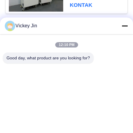
Pengeringan Vakum
KONTAK
Vickey Jin
Bad Request
Semua
12:10 PM
Kamar Uji Iklim
Kamar Uji Lingkungan
Good day, what product are you looking for?
Ruang uji kejut
Oven Pengeringan
termal
Listrik
Oven Pengeringan
ruang uji penuaan
Industri
ruang uji semprot
Kamar Uji Debu Pasir
garam