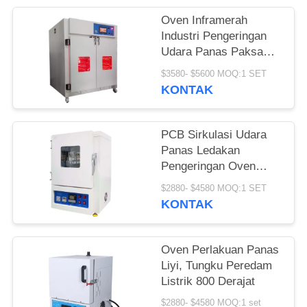
Oven Inframerah
Industri Pengeringan
Udara Panas Paksa
LIYI Untuk
$3580- $5600 MOQ:1 SET
Laboratorium
KONTAK
PCB Sirkulasi Udara
Panas Ledakan
Pengeringan Oven
Pemanas Listrik Max
$2880- $4580 MOQ:1 SET
600C
KONTAK
Oven Perlakuan Panas
Liyi, Tungku Peredam
Listrik 800 Derajat
$2880- $4580 MOQ:1 set