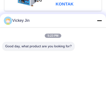
KONTAK
Vickey Jin
Bad Request
Semua
5:23 PM
Kamar Uji Iklim
Kamar Uji Lingkungan
Good day, what product are you looking for?
Ruang uji kejut
Oven Pengeringan
termal
Listrik
Oven Pengeringan
ruang uji penuaan
Industri
ruang uji semprot
Kamar Uji Debu Pasir
garam