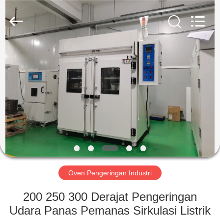
Liyi
Environmental
Technology
Co.,
Ltd..
All
Rights
Reserved.
RUMAH
PRODUK
TENTANG
KAMI
TUR
PABRIK
Oven Pengeringan Industri
200 250 300 Derajat Pengeringan
KONTROL
Udara Panas Pemanas Sirkulasi Listrik