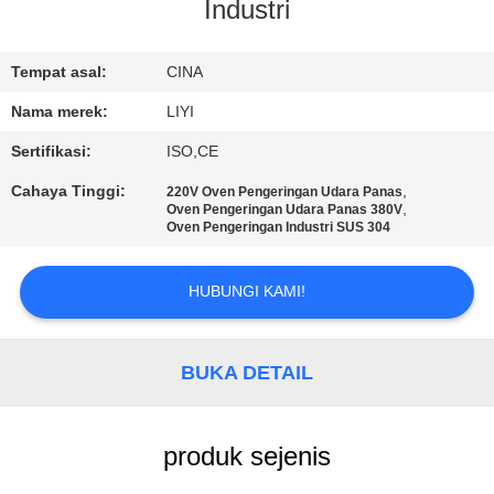
KUALITAS
Industri
HUBUNGI
Tempat asal:
CINA
KAMI
Nama merek:
LIYI
Sertifikasi:
ISO,CE
PERMINTAAN
Cahaya Tinggi:
,
220V Oven Pengeringan Udara Panas
,
Oven Pengeringan Udara Panas 380V
PENAWARAN
Oven Pengeringan Industri SUS 304
SITEMAP
HUBUNGI KAMI!
PRIVACY
BUKA DETAIL
POLICY
produk sejenis