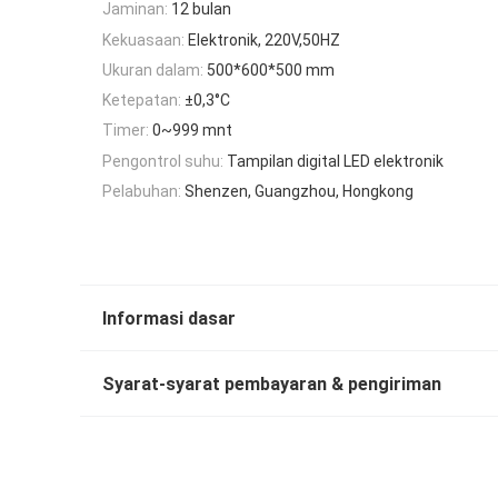
Jaminan:
12 bulan
Kekuasaan:
Elektronik, 220V,50HZ
Ukuran dalam:
500*600*500 mm
Ketepatan:
±0,3°C
Timer:
0~999 mnt
Pengontrol suhu:
Tampilan digital LED elektronik
Pelabuhan:
Shenzen, Guangzhou, Hongkong
Informasi dasar
Syarat-syarat pembayaran & pengiriman