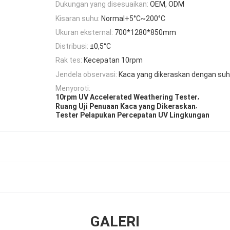
Dukungan yang disesuaikan:
OEM, ODM
Kisaran suhu:
Normal+5°C~200°C
Ukuran eksternal:
700*1280*850mm
Distribusi:
±0,5°C
Rak tes:
Kecepatan 10rpm
Jendela observasi:
Kaca yang dikeraskan dengan suhu
Menyoroti:
,
10rpm UV Accelerated Weathering Tester
,
Ruang Uji Penuaan Kaca yang Dikeraskan
Tester Pelapukan Percepatan UV Lingkungan
GALERI