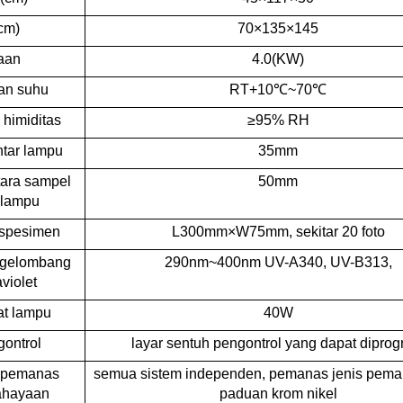
cm)
70×135×145
jaan
4.0(KW)
an suhu
RT+10℃~70℃
 himiditas
≥95% RH
ntar lampu
35mm
tara sampel
50mm
 lampu
spesimen
L300mm×W75mm, sekitar 20 foto
 gelombang
290nm~400nm UV-A340, UV-B313,
aviolet
at lampu
40W
ontrol
layar sentuh pengontrol yang dapat dipro
 pemanas
semua sistem independen, pemanas jenis pemana
ahayaan
paduan krom nikel