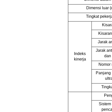
Dimensi luar (
Tingkat peker
Kisar
Kisaran
Jarak a
Jarak an
Indeks
dan
kinerja
Nomor 
Panjang
ultr
Tingk
Peng
Sistem
penc