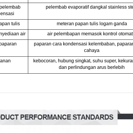
 pelembab
pelembab evaporatif dangkal stainless st
ensasi
pan tulis
meteran papan tulis logam ganda
nyediaan air
air pelembapan memasok kontrol otomat
paparan
paparan cara kondensasi kelembaban, paparan
cahaya
manan
kebocoran, hubung singkat, suhu super, kekuran
dan perlindungan arus berlebih