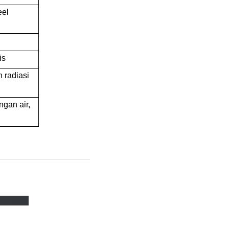
eel
is
 radiasi
gan air,