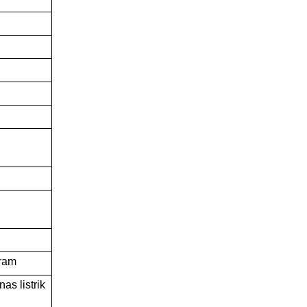
gram
s listrik