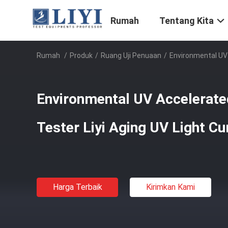
Rumah
Tentang Kita
Rumah
/
Produk
/
Ruang Uji Penuaan
/
Environmental UV 
Environmental UV Accelerate
Tester Liyi Aging UV Light C
Harga Terbaik
Kirimkan Kami