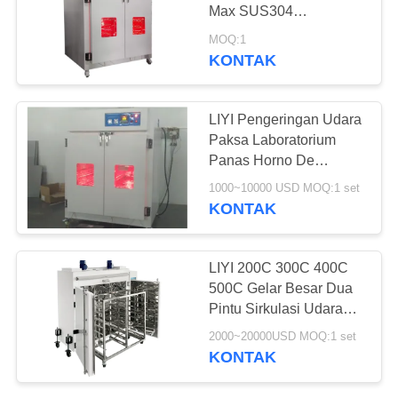
Max SUS304
Pemanasan listrik
MOQ:1
KONTAK
107
Oven Pengeringan
LIYI Pengeringan Udara
Industri
Paksa Laboratorium
Panas Horno De
Secado Industri Oven
1000~10000 USD MOQ:1 set
Inframerah Laboratorium
KONTAK
Oven Pemanas
64
LIYI 200C 300C 400C
500C Gelar Besar Dua
ruang uji penuaan
Pintu Sirkulasi Udara
Panas Pengeringan
2000~20000USD MOQ:1 set
Harga Oven Industri
KONTAK