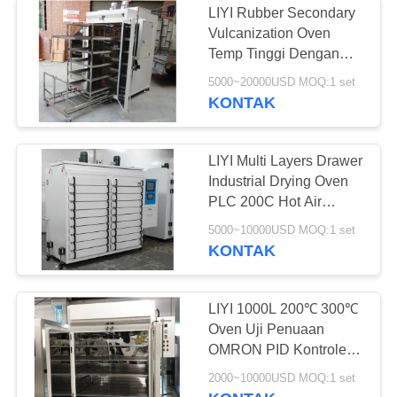
LIYI Rubber Secondary
Ruang Uji Stabilitas
Vulcanization Oven
Temp Tinggi Dengan
Obat
Gas Exhaust Fan Mother
5000~20000USD MOQ:1 set
Child Cart
KONTAK
LIYI Multi Layers Drawer
Industrial Drying Oven
20
PLC 200C Hot Air
Ruang Pengujian
Circulation Drying Oven
5000~10000USD MOQ:1 set
KONTAK
Baterai
LIYI 1000L 200℃ 300℃
Oven Uji Penuaan
OMRON PID Kontroler
Oven Panas Tinggi
2000~10000USD MOQ:1 set