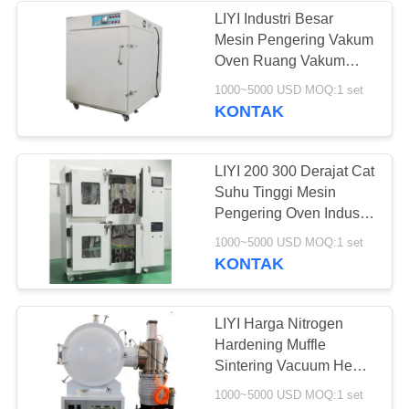
LIYI Industri Besar
Mesin Pengering Vakum
18
Oven Ruang Vakum
Kamar Uji Debu
Harga
1000~5000 USD MOQ:1 set
KONTAK
Pasir
LIYI 200 300 Derajat Cat
Suhu Tinggi Mesin
Pengering Oven Industri
Besar Untuk Perlakuan
39
1000~5000 USD MOQ:1 set
Panas
KONTAK
ruang uji semprot
garam
LIYI Harga Nitrogen
Hardening Muffle
Sintering Vacuum Heat
Treatment Furnace
1000~5000 USD MOQ:1 set
Industrial Vacuum Oven