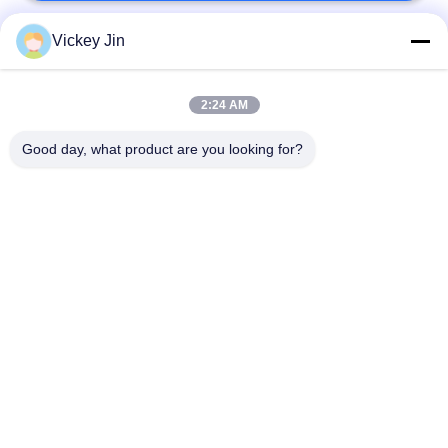
Vickey Jin
Bad Request
Semua
2:24 AM
Kamar Uji Iklim
Kamar Uji Lingkungan
Good day, what product are you looking for?
Ruang uji kejut
Oven Pengeringan
termal
Listrik
Oven Pengeringan
ruang uji penuaan
Industri
ruang uji semprot
Kamar Uji Debu Pasir
garam