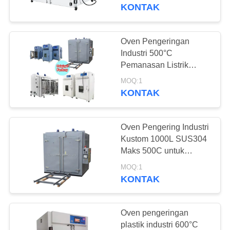
KUALITAS
KONTAK
HUBUNGI
Oven Pengeringan
23
KAMI
Industri 500°C
Ruang uji kejut
Pemanasan Listrik
SUS304 Disesuaikan
PERMINTAAN
termal
MOQ:1
KONTAK
PENAWARAN
Oven Pengering Industri
SITEMAP
Kustom 1000L SUS304
Maks 500C untuk
65
Pemrosesan Bahan
PRIVACY
MOQ:1
Oven Pengeringan
Kimia
KONTAK
POLICY
Listrik
Oven pengeringan
plastik industri 600°C