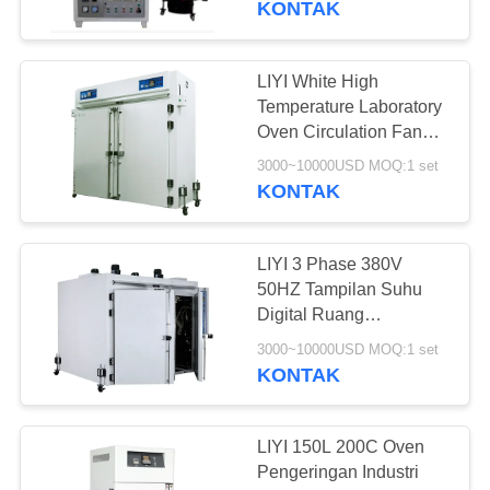
KONTAK
17
Temperatur
LIYI White High
Temperature Laboratory
Kelembaban Kamar
Oven Circulation Fan
Touch Screen Controller
3000~10000USD MOQ:1 set
KONTAK
LIYI 3 Phase 380V
14
50HZ Tampilan Suhu
Digital Ruang
Berjalan di ruang uji
Pengeringan Bersepeda
3000~10000USD MOQ:1 set
Udara Panas
KONTAK
LIYI 150L 200C Oven
Pengeringan Industri