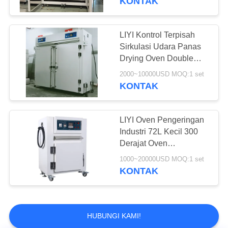
KONTAK
LIYI Kontrol Terpisah
Sirkulasi Udara Panas
Drying Oven Double
Explosion Proof Door
2000~10000USD MOQ:1 set
KONTAK
LIYI Oven Pengeringan
Industri 72L Kecil 300
Derajat Oven
Pengeringan Udara
1000~20000USD MOQ:1 set
Paksa
KONTAK
HUBUNGI KAMI!