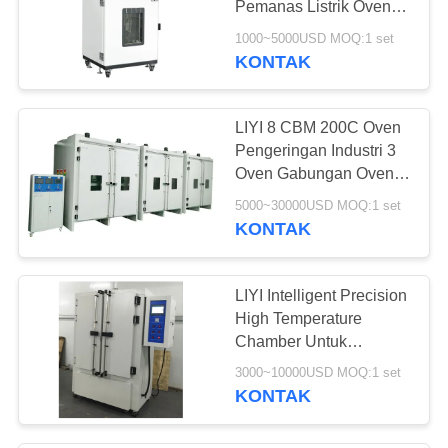
Pemanas Listrik Oven
12
Suhu Tinggi
1000~5000USD MOQ:1 set
KONTAK
Kamar ESS
LIYI 8 CBM 200C Oven
Pengeringan Industri 3
Oven Gabungan Oven
Pengeringan Ledakan
5000~30000USD MOQ:1 set
Listrik
KONTAK
21
mesin uji tahan air
LIYI Intelligent Precision
High Temperature
Chamber Untuk
Komponen Elektronik
3000~10000USD MOQ:1 set
KONTAK
4