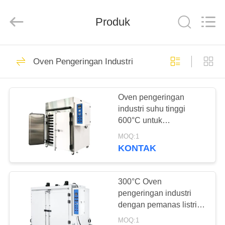
Liyi
Environmental
Technology
Produk
Co.,
Ltd..
All
Rights
Reserved.
RUMAH
67
Oven Pengeringan Industri
Kamar Uji Iklim
PRODUK
Oven pengeringan
industri suhu tinggi
TENTANG
600°C untuk
KAMI
pengolahan bahan kimia
MOQ:1
KONTAK
116
TUR
Kamar Uji
PABRIK
300°C Oven
pengeringan industri
Lingkungan
dengan pemanas listrik
KONTROL
SUS304
MOQ:1