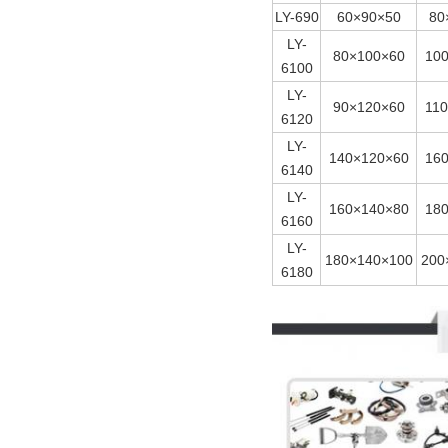
LY-690
60×90×50
80
LY-
80×100×60
10
6100
LY-
90×120×60
11
6120
LY-
140×120×60
16
6140
LY-
160×140×80
18
6160
LY-
180×140×100
200
6180