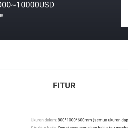
000~10000USD
ga
FITUR
Ukuran dalam:
800*1000*600mm (semua ukuran dapa
Struktur batin:
Dapat menyesuaikan baki atau gerob