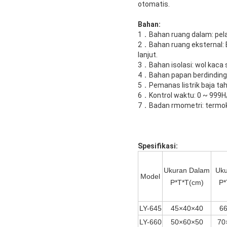
otomatis.
Bahan:
1．Bahan ruang dalam: pela
2．Bahan ruang eksternal: Ba
lanjut.
3．Bahan isolasi: wol kaca s
4．Bahan papan berdinding 
5．Pemanas listrik baja taha
6．Kontrol waktu: 0 ~ 999H
7．Badan rmometri: termok
Spesifikasi:
Ukuran Dalam
Uku
Model
P*T*T(cm)
P*
LY-645
45×40×40
6
LY-660
50×60×50
70