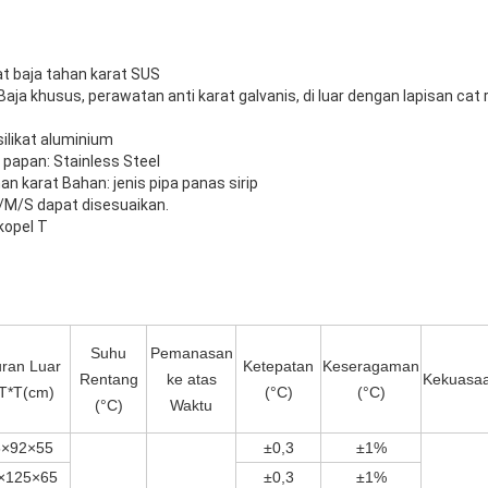
t baja tahan karat SUS
ja khusus, perawatan anti karat galvanis, di luar dengan lapisan cat 
ilikat aluminium
papan: Stainless Steel
n karat Bahan: jenis pipa panas sirip
/M/S dapat disesuaikan.
opel T
Suhu
Pemanasan
ran Luar
Ketepatan
Keseragaman
Rentang
ke atas
Kekuasa
T*T(cm)
(°C)
(°C)
(°C)
Waktu
6×92×55
±0,3
±1%
×125×65
±0,3
±1%