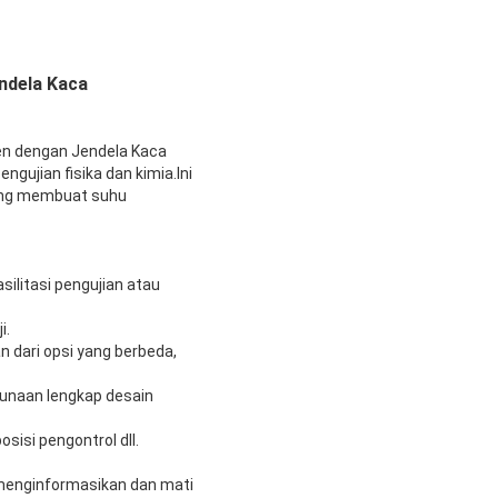
ndela Kaca
en dengan Jendela Kaca
gujian fisika dan kimia.Ini
yang membuat suhu
ilitasi pengujian atau
i.
n dari opsi yang berbeda,
gunaan lengkap desain
sisi pengontrol dll.
n menginformasikan dan mati