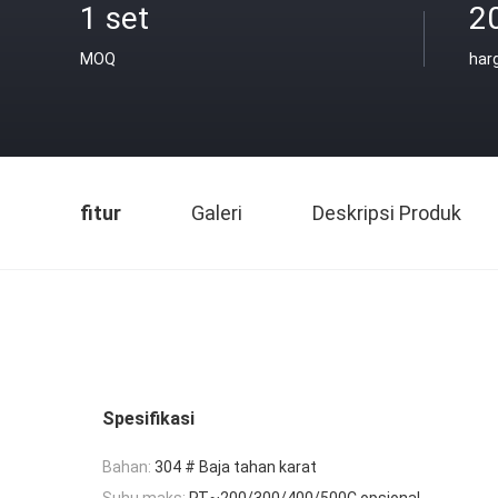
1 set
2
MOQ
har
fitur
Galeri
Deskripsi Produk
Spesifikasi
Bahan:
304 # Baja tahan karat
Suhu maks:
RT~200/300/400/500C opsional