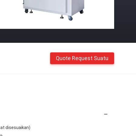
Quote Request Suatu
t disesuaikan)
ak