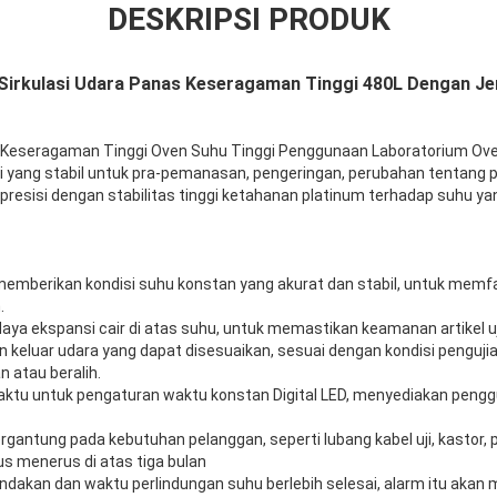
DESKRIPSI PRODUK
 Sirkulasi Udara Panas Keseragaman Tinggi 480L Dengan Je
L Keseragaman Tinggi Oven Suhu Tinggi Penggunaan Laboratorium Ov
 yang stabil untuk pra-pemanasan, pengeringan, perubahan tentang pen
resisi dengan stabilitas tinggi ketahanan platinum terhadap suhu 
 memberikan kondisi suhu konstan yang akurat dan stabil, untuk memfas
.
daya ekspansi cair di atas suhu, untuk memastikan keamanan artikel uj
 keluar udara yang dapat disesuaikan, sesuai dengan kondisi pengujia
 atau beralih.
aktu untuk pengaturan waktu konstan Digital LED, menyediakan peng
gantung pada kebutuhan pelanggan, seperti lubang kabel uji, kastor, po
us menerus di atas tiga bulan
tindakan dan waktu perlindungan suhu berlebih selesai, alarm itu aka