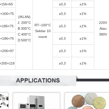
×156×65
±0,3
±1%
0×166×75
±0,3
±1%
(IKLAN)
J: 200°C
220V
RT~100°C
0×186×75
±0,3
±1%
B:300°C
Atau
Sekitar 10
C:400°C
380V
menit
0×186×75
±0,3
±1%
D:500°C
0×206×97
±0,3
±1%
×200×118
±0,3
±1%