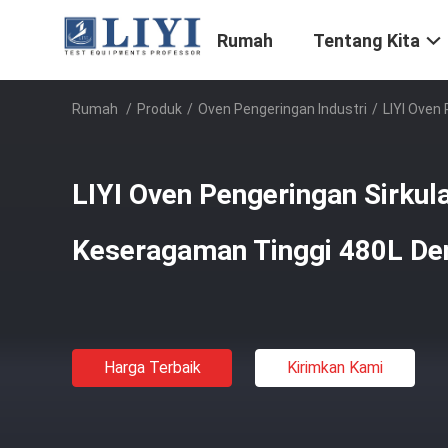
Rumah
Tentang Kita
Rumah
/
Produk
/
Oven Pengeringan Industri
/
LIYI Oven
LIYI Oven Pengeringan Sirkul
Keseragaman Tinggi 480L De
Harga Terbaik
Kirimkan Kami