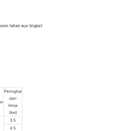
resin tahan aus tingkat
Peringkat
dari
an
kerja
(kw)
3.5
4.5