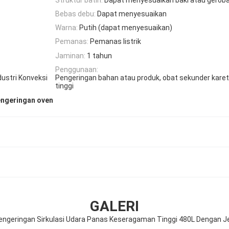
Bebas debu:
Dapat menyesuaikan
Warna:
Putih (dapat menyesuaikan)
Pemanas:
Pemanas listrik
Jaminan:
1 tahun
Penggunaan:
ustri Konveksi
Pengeringan bahan atau produk, obat sekunder karet
tinggi
engeringan oven
GALERI
Pengeringan Sirkulasi Udara Panas Keseragaman Tinggi 480L Dengan J