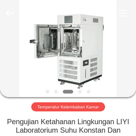
Liyi
Environmental
Technology
Co.,
Ltd..
All
Rights
Reserved.
RUMAH
PRODUK
TENTANG
KAMI
TUR
PABRIK
Temperatur Kelembaban Kamar
Pengujian Ketahanan Lingkungan LIYI
KONTROL
Laboratorium Suhu Konstan Dan