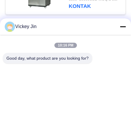
Disetujui
KONTAK
Vickey Jin
Bad Request
Semua
10:16 PM
Kamar Uji Iklim
Kamar Uji Lingkungan
Good day, what product are you looking for?
Ruang uji kejut
Oven Pengeringan
termal
Listrik
Oven Pengeringan
ruang uji penuaan
Industri
ruang uji semprot
Kamar Uji Debu Pasir
garam