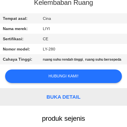
KUALITAS
Kelembaban Ruang
HUBUNGI
Tempat asal:
Cina
KAMI
Nama merek:
LIYI
Sertifikasi:
CE
PERMINTAAN
Nomor model:
LY-280
PENAWARAN
Cahaya Tinggi:
,
ruang suhu rendah tinggi
ruang suhu bersepeda
SITEMAP
HUBUNGI KAMI!
PRIVACY
BUKA DETAIL
POLICY
produk sejenis