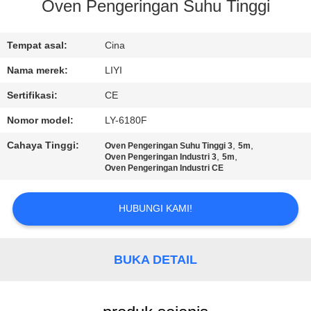
KUALITAS
Oven Pengeringan Suhu Tinggi
HUBUNGI
Tempat asal:
Cina
KAMI
Nama merek:
LIYI
Sertifikasi:
CE
PERMINTAAN
Nomor model:
LY-6180F
PENAWARAN
Cahaya Tinggi:
,
,
Oven Pengeringan Suhu Tinggi 3
5m
,
,
Oven Pengeringan Industri 3
5m
Oven Pengeringan Industri CE
SITEMAP
HUBUNGI KAMI!
PRIVACY
POLICY
BUKA DETAIL