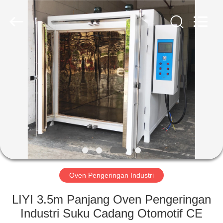
Liyi
Environmental
Technology
Co.,
Ltd..
All
Rights
Reserved.
RUMAH
PRODUK
TENTANG
KAMI
TUR
PABRIK
Oven Pengeringan Industri
LIYI 3.5m Panjang Oven Pengeringan
KONTROL
Industri Suku Cadang Otomotif CE