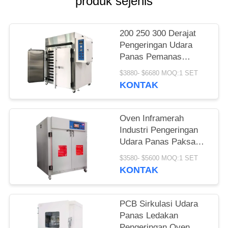
produk sejenis
200 250 300 Derajat
Pengeringan Udara
Panas Pemanas
Sirkulasi Listrik
$3880- $6680 MOQ:1 SET
Industri
KONTAK
Oven Inframerah
Industri Pengeringan
Udara Panas Paksa
LIYI Untuk
$3580- $5600 MOQ:1 SET
Laboratorium
KONTAK
PCB Sirkulasi Udara
Panas Ledakan
Pengeringan Oven