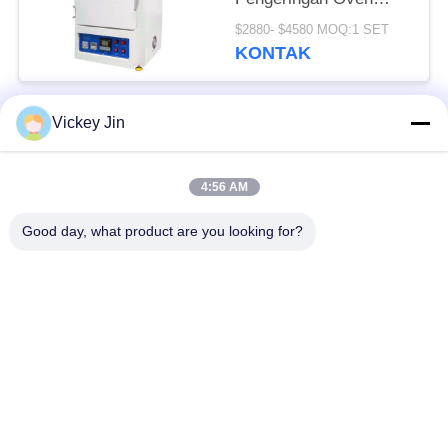
Pemanas Listrik Max
$2880- $4580 MOQ:1 SET
600C
KONTAK
Vickey Jin
Bad Request
Semua
4:56 AM
Kamar Uji Iklim
Kamar Uji Lingkungan
Good day, what product are you looking for?
Ruang uji kejut
Oven Pengeringan
termal
Listrik
Oven Pengeringan
ruang uji penuaan
Industri
ruang uji semprot
Kamar Uji Debu Pasir