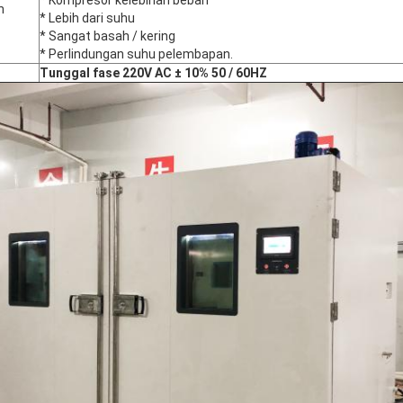
* Kompresor kelebihan beban
n
* Lebih dari suhu
* Sangat basah / kering
* Perlindungan suhu pelembapan.
Tunggal
fase 220V
AC ± 10%
50 / 60HZ