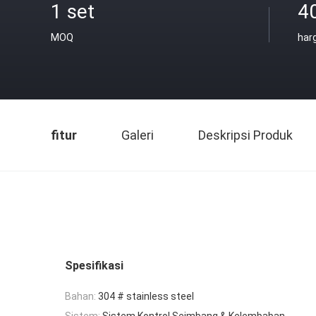
1 set
4
MOQ
har
fitur
Galeri
Deskripsi Produk
Spesifikasi
Bahan:
304 # stainless steel
Sistem:
Sistem Kontrol Seimbang & Kelembaban