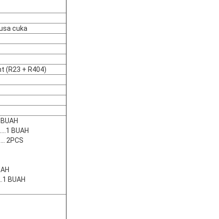
busa cuka
t (R23 + R404)
...1 BUAH
.........1 BUAH
....... 2PCS
1 BUAH
........1 BUAH