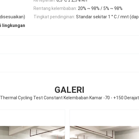
Rentang kelembaban:
20% ~ 98% / 5% ~ 98%
 disesuaikan)
Tingkat pendinginan:
Standar sekitar 1 ° C / mnt (da
i lingkungan
GALERI
Thermal Cycling Test Constant Kelembaban Kamar -70 - +150 Derajat