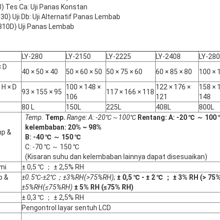
) Tes Ca: Uji Panas Konstan
0) Uji Db: Uji Alternatif Panas Lembab
810D) Uji Panas Lembab
LY-280
LY-2150
LY-2225
LY-2408
LY-28
× D
40 × 50 × 40
50 × 60 × 50
50 × 75 × 60
60 × 85 × 80
100 × 
 H × D
100 × 148 ×
122 × 176 ×
158 × 
93 × 155 × 95
117 × 166 × 118
106
121
148
80 L
150L
225L
408L
800L
Temp.
Temp.
Range: A: -20℃～100℃
Rentang: A: -20 ℃ ～ 100
kelembaban: 20% ~ 98%
mp &
B:
-
4
0 ℃ ～ 1
5
0 ℃
C: -70 ℃ ～ 150 ℃
(Kisaran suhu dan kelembaban lainnya dapat disesuaikan)
mi
± 0,5 ℃ ； ± 2,5% RH
p &
±0.5℃-±2℃；±3%RH(>75%RH);
± 0,5 ℃ - ± 2 ℃ ； ± 3% RH (> 75%
±5%RH(≤75%RH)
± 5% RH (≤75% RH)
± 0,3 ℃ ； ± 2,5% RH
Pengontrol layar sentuh LCD