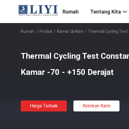
Rumah
Tentang Kita
Rumah
/
Produk
/
Kamar Uji Iklim
/
Thermal Cycling Test
Thermal Cycling Test Const
Kamar -70 - +150 Derajat
Harga Terbaik
Kirimkan Kami