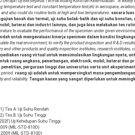
50 Derajat Uji Bersepeda Termal Ruang Konstan Kelembaban
is widely
ng temperature test and constant temperature test,etc in aerospace, aviation
, and also could do routine tests at high and low temperatures.
secara luas
ujian basah dan termal, uji suhu bolak-balik dan uji suhu konstan, 
obil, baterai dan industri lainnya, dan juga bisa melakukan tes ruti
erature to evaluate the performance of the specimen under given environme
ndah untuk mengevaluasi kinerja spesimen dalam kondisi lingkunga
ulate the real environment, to verify the product inspection and R & D results
ry and other products and quality inspection institutes, research institutes, 
yediakan ruang virtual untuk mensimulasikan lingkungan nyata, un
untuk ruang angkasa, penerbangan, elektronik, mobil, baterai dan p
 penelitian, perguruan tinggi dan universitas serta unit eksperiment
 period.
ruang uji adalah untuk mempersingkat masa pengembangan
 and reliability.
Tangan kanan yang sangat diperlukan untuk meningk
1) Tes A: Uji Suhu Rendah
) Tes B: Uji Suhu Tinggi
02F) Uji Kehidupan Suhu Tinggi
-2009 (MIL-STD-810D)
4-2009 (MIL-STD-810D)