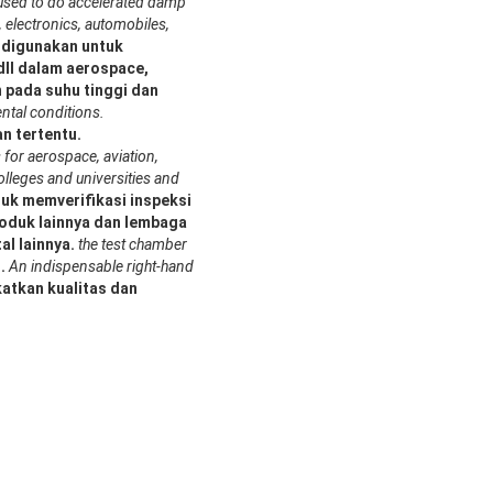
 used to do accelerated damp
, electronics, automobiles,
 digunakan untuk
dll dalam aerospace,
n pada suhu tinggi dan
ntal conditions.
n tertentu.
 for aerospace, aviation,
colleges and universities and
tuk memverifikasi inspeksi
roduk lainnya dan lembaga
al lainnya.
the test chamber
.
An indispensable right-hand
atkan kualitas dan