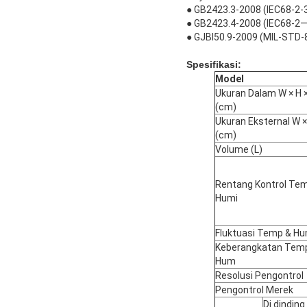
● GB2423.3-2008 (IEC68-2-3
● GB2423.4-2008 (IEC68-2—3
● GJBl50.9-2009 (MIL-STD-
Spesifikasi:
Model
Ukuran Dalam W × H 
(cm)
Ukuran Eksternal W ×
(cm)
Volume (L)
Rentang Kontrol Te
Humi
Fluktuasi Temp & Hu
Keberangkatan Tem
Hum
Resolusi Pengontrol
Pengontrol Merek
Di dinding