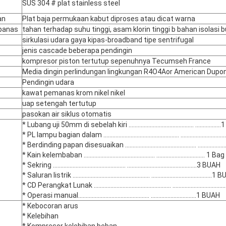
SUS 304 # plat stainless steel
an
Plat baja permukaan kabut diproses atau dicat warna
 panas
tahan terhadap suhu tinggi, asam klorin tinggi b bahan isolasi 
sirkulasi udara gaya kipas-broadband tipe sentrifugal
jenis cascade beberapa pendingin
kompresor piston tertutup sepenuhnya Tecumseh France
Media dingin perlindungan lingkungan R4O4Aor American Dupon
Pendingin udara
kawat pemanas krom nikel nikel
uap setengah tertutup
pasokan air siklus otomatis
* Lubang uji 50mm di sebelah kiri ........................................... ..............
* PL lampu bagian dalam .................................................. .........................
* Berdinding papan disesuaikan ............................................... ...............
* Kain kelembaban ............................................... ................................ 1 Bag
* Sekring ................................................ ..............................................3 BUAH
* Saluran listrik ................................................... ........................................
* CD Perangkat Lunak ................................................... .............................
* Operasi manual............................................... ..............................1 BUAH
* Kebocoran arus
* Kelebihan