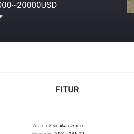
000~20000USD
ga
FITUR
Volumn:
Sesuaikan Ukuran
Ketepatan:
0,5 ℃ ± 2,5% RH