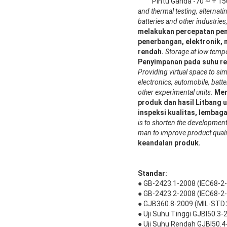
Pintu Ganda -70 ~ + 1
and thermal testing, alternati
batteries and other industries
melakukan percepatan peng
penerbangan, elektronik, m
rendah.
Storage at low temp
Penyimpanan pada suhu re
Providing virtual space to sim
electronics, automobile, batte
other experimental units.
Men
produk dan hasil Litbang 
inspeksi kualitas, lembaga
is to shorten the development
man to improve product quality
keandalan produk.
Standar:
● GB-2423.1-2008 (IEC68-2-
● GB-2423.2-2008 (IEC68-2-2
● GJB360.8-2009 (MIL-STD.2
● Uji Suhu Tinggi GJBl50.3
● Uji Suhu Rendah GJBl50.