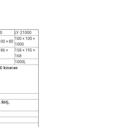
00
LY-21000
100 × 100 ×
100 × 80
1000
186 ×
158 × 195 ×
168
1000L
 ℃
kisaran
 RH);