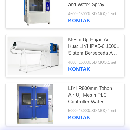
and Water Spray
IEC60529 IPX1-4 Tes
4500~15000USD MOQ:1 set
KONTAK
Mesin Uji Hujan Air
Kuat LIYI IPX5-6 1000L
Sistem Bersepeda Air
Otomatis
4000~15000USD MOQ:1 set
KONTAK
LIYI R800mm Tahan
Air Uji Mesin PLC
Controller Water
Resistance Tester
5000~15000USD MOQ:1 set
KONTAK