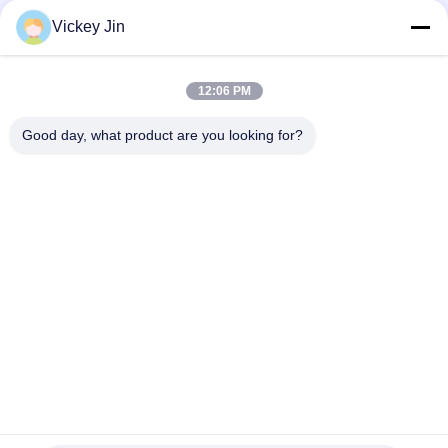
Vickey Jin
Bad Request
Semua
12:06 PM
Kamar Uji Iklim
Kamar Uji Lingkungan
Good day, what product are you looking for?
Ruang uji kejut
Oven Pengeringan
termal
Listrik
Oven Pengeringan
ruang uji penuaan
Industri
ruang uji semprot
Kamar Uji Debu Pasir
garam
Berlangganan