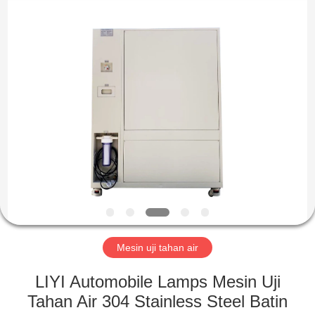
Liyi
Environmental
Technology
Co.,
Ltd..
All
Rights
Reserved.
RUMAH
PRODUK
TENTANG
KAMI
TUR
PABRIK
Mesin uji tahan air
LIYI Automobile Lamps Mesin Uji
KONTROL
Tahan Air 304 Stainless Steel Batin