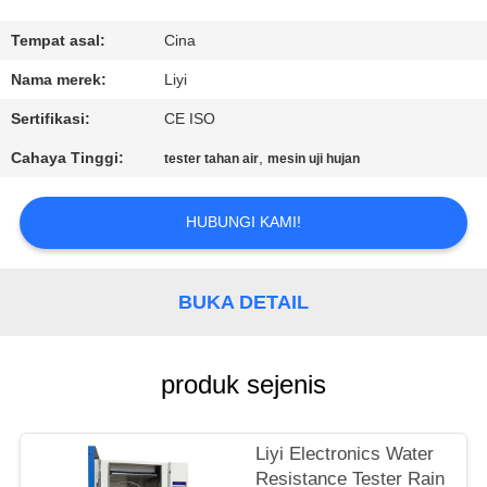
KUALITAS
Tempat asal:
Cina
HUBUNGI
Nama merek:
Liyi
KAMI
Sertifikasi:
CE ISO
Cahaya Tinggi:
,
tester tahan air
mesin uji hujan
PERMINTAAN
PENAWARAN
HUBUNGI KAMI!
SITEMAP
BUKA DETAIL
PRIVACY
produk sejenis
POLICY
Liyi Electronics Water
Resistance Tester Rain