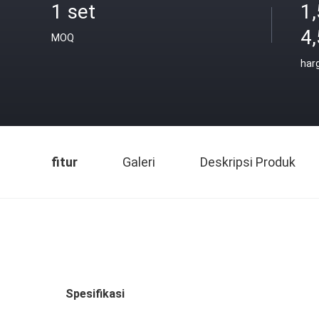
1 set
1,
4
MOQ
har
fitur
Galeri
Deskripsi Produk
Spesifikasi