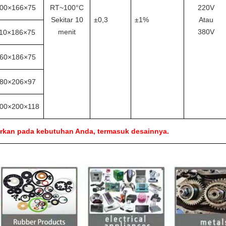
00×166×75
RT~100°C
220V
Sekitar 10
±0,3
±1%
Atau
menit
380V
10×186×75
60×186×75
80×206×97
00×200×118
arkan pada kebutuhan Anda, termasuk desainnya.