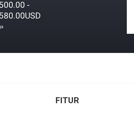
500.00 -
,580.00USD
ga
FITUR