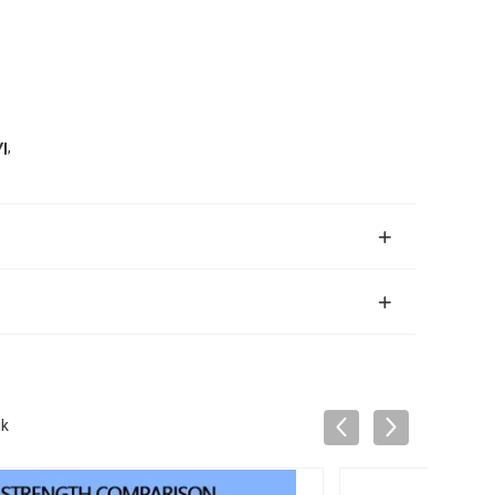
,
YI
ik