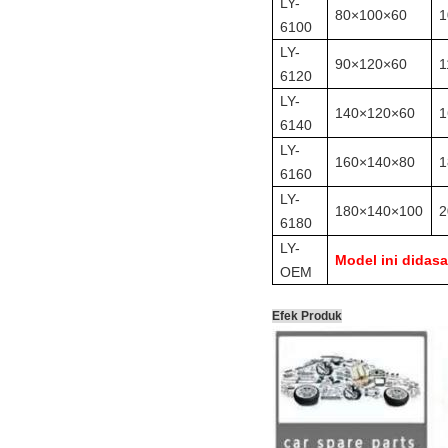
LY-
80×100×60
1
6100
LY-
90×120×60
1
6120
LY-
140×120×60
1
6140
LY-
160×140×80
1
6160
LY-
180×140×100
2
6180
LY-
Model ini didas
OEM
Efek Produk