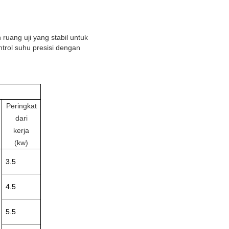
ruang uji yang stabil untuk
trol suhu presisi dengan
Peringkat
dari
kerja
(kw)
3.5
4.5
5.5