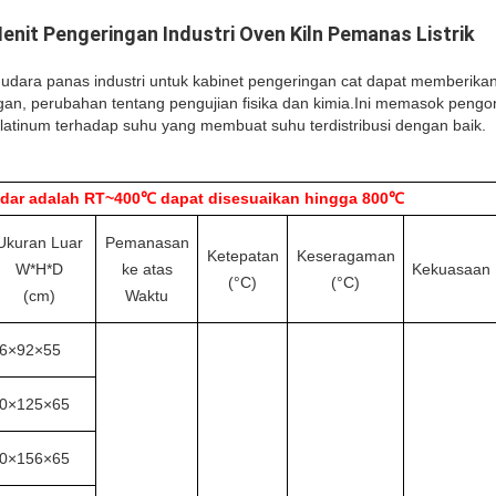
Menit Pengeringan Industri Oven Kiln Pemanas Listrik
 udara panas industri untuk kabinet pengeringan cat dapat memberikan 
n, perubahan tentang pengujian fisika dan kimia.Ini memasok pengon
 platinum terhadap suhu yang membuat suhu terdistribusi dengan baik.
ndar adalah RT~400℃ dapat disesuaikan hingga 800℃
Ukuran Luar
Pemanasan
Ketepatan
Keseragaman
W*H*D
ke atas
Kekuasaan
(°C)
(°C)
(cm)
Waktu
6×92×55
0×125×65
0×156×65