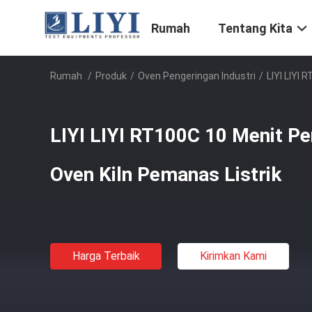
Rumah
Tentang Kita
Rumah
/
Produk
/
Oven Pengeringan Industri
/
LIYI LIYI 
LIYI LIYI RT100C 10 Menit Pe
Oven Kiln Pemanas Listrik
Harga Terbaik
Kirimkan Kami