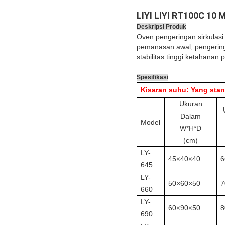
LIYI LIYI RT100C 10 
Deskripsi Produk
Oven pengeringan sirkulasi
pemanasan awal, pengeringa
stabilitas tinggi ketahanan
Spesifikasi
Kisaran suhu: Yang sta
Ukuran
Dalam
Model
W*H*D
(cm)
LY-
45×40×40
6
645
LY-
50×60×50
7
660
LY-
60×90×50
8
690