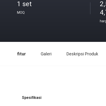
1 set
2,
4
MOQ
har
fitur
Galeri
Deskripsi Produk
Spesifikasi