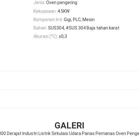
Jenis:
Oven pengering
Kekuasaan:
4.5KW
Komponen Inti:
Gigi, PLC, Mesin
Bahan:
SUS304, #SUS 304 Baja tahan karat
Akurasi (°C):
±0,3
GALERI
 300 Derajat Industri Listrik Sirkulasi Udara Panas Pemanas Oven Peng