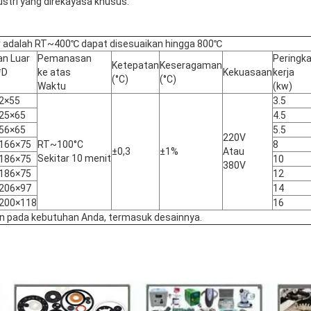
stri yang direkayasa khusus.
r adalah RT~400℃ dapat disesuaikan hingga 800℃
an Luar
Pemanasan
Peringka
Ketepatan
Keseragaman
*D
ke atas
Kekuasaan
kerja
(°C)
(°C)
Waktu
(kw)
2×55
3.5
25×65
4.5
56×65
5.5
220V
166×75
RT~100°C
8
±0,3
±1%
Atau
Sekitar 10 menit
186×75
10
380V
186×75
12
206×97
14
200×118
16
an pada kebutuhan Anda, termasuk desainnya.