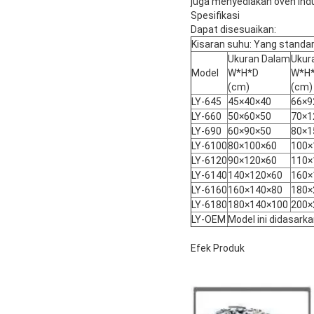
juga menyediakan oven indu
Spesifikasi
Dapat disesuaikan:
Kisaran suhu: Yang standa
Ukuran Dalam
Ukur
Model
W*H*D
W*H
(cm)
(cm)
LY-645
45×40×40
66×9
LY-660
50×60×50
70×1
LY-690
60×90×50
80×1
LY-6100
80×100×60
100×
LY-6120
90×120×60
110×
LY-6140
140×120×60
160×
LY-6160
160×140×80
180×
LY-6180
180×140×100
200×
LY-OEM
Model ini didasark
Efek Produk