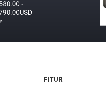
580.00 -
,790.00USD
ga
FITUR