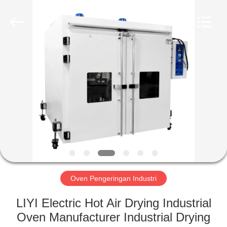
Liyi
Environmental
Technology
Co.,
Ltd..
All
Rights
Reserved.
RUMAH
PRODUK
TENTANG
KAMI
TUR
PABRIK
Oven Pengeringan Industri
LIYI Electric Hot Air Drying Industrial
KONTROL
Oven Manufacturer Industrial Drying