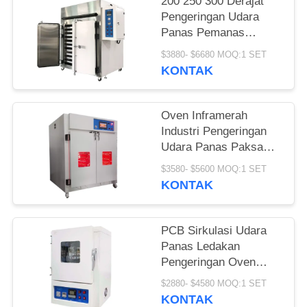
200 250 300 Derajat
Pengeringan Udara
Panas Pemanas
Sirkulasi Listrik
$3880- $6680 MOQ:1 SET
Industri
KONTAK
Oven Inframerah
Industri Pengeringan
Udara Panas Paksa
LIYI Untuk
$3580- $5600 MOQ:1 SET
Laboratorium
KONTAK
PCB Sirkulasi Udara
Panas Ledakan
Pengeringan Oven
Pemanas Listrik Max
$2880- $4580 MOQ:1 SET
600C
KONTAK