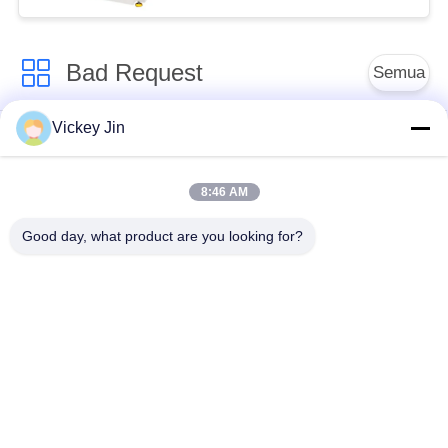
Bad Request
Semua
Vickey Jin
Kamar Uji Iklim
Kamar Uji Lingkungan
8:46 AM
Ruang uji kejut
Oven Pengeringan
termal
Listrik
Good day, what product are you looking for?
Oven Pengeringan
ruang uji penuaan
Industri
ruang uji semprot
Kamar Uji Debu Pasir
garam