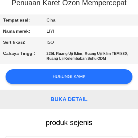
KUALITAS
Penuaan Karet Ozon Mempercepat
HUBUNGI
Tempat asal:
Cina
KAMI
Nama merek:
LIYI
Sertifikasi:
ISO
PERMINTAAN
Cahaya Tinggi:
,
,
225L Ruang Uji Iklim
Ruang Uji Iklim TEMI880
Ruang Uji Kelembaban Suhu ODM
PENAWARAN
HUBUNGI KAMI!
SITEMAP
PRIVACY
BUKA DETAIL
POLICY
produk sejenis