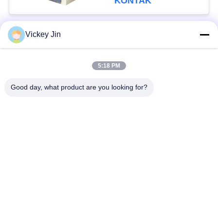
KONTAK
Vickey Jin
Bad Request
Semua
5:18 PM
Kamar Uji Iklim
Kamar Uji Lingkungan
Good day, what product are you looking for?
Ruang uji kejut
Oven Pengeringan
termal
Listrik
Oven Pengeringan
ruang uji penuaan
Industri
ruang uji semprot
Kamar Uji Debu Pasir
garam