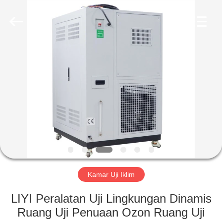
Liyi
Environmental
Technology
Co.,
Ltd..
All
Rights
Reserved.
RUMAH
PRODUK
TENTANG
KAMI
TUR
PABRIK
Kamar Uji Iklim
LIYI Peralatan Uji Lingkungan Dinamis
KONTROL
Ruang Uji Penuaan Ozon Ruang Uji