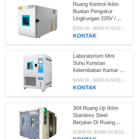
Ruang Kontrol Iklim
Buatan Pengukur
Lingkungan 220V /
380V
$3580.00 - $6680.00 MOQ:1 SET
KONTAK
Laboratorium Mini
Suhu Konstan
Kelembaban Kamar Uji
Panas Lembab
$3580.00 - $6680.00 MOQ:1 SET
KONTAK
304 Ruang Uji Iklim
Stainless Steel
Berjalan Di Ruang
Kelembaban Suhu
$10890.00- $19890.00 MOQ:1 SET