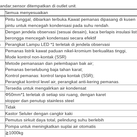
ndar;sensor ditempatkan di outlet unit.
Semua menyesuaikan
Pintu tunggal, dibiarkan terbuka.Kawat pemanas dipasang di kusen
pintu untuk mencegah kondensasi pada suhu rendah.
Dengan jendela observasi (sesuai desain), kaca berlapis insulasi list
berongga mencegah kondensasi secara efektif
n
Perangkat Lampu LED *1 terletak di jendela observasi
Pemanas listrik kawat paduan nikel-kromium berkualitas tinggi,
Mode kontrol non-kontak (SSR)
Metode pemanasan dan pelembapan bak air;
Pemanas berselubung baja tahan karat;
Kontrol pemanas: kontrol tanpa kontak (SSR);
Perangkat kontrol level air, perangkat anti-kering pemanas.
Tersedia untuk mengalirkan air kondensat
Φ50mm*1 terletak di setiap sisi ruang, dengan karet
stopper dan penutup stainless steel
Tidak
Kastor Seluler dengan cangkir kaki
Pemutus sirkuit daya total, pelindung suhu berlebih
Pompa untuk meningkatkan suplai air otomatis
≧1000kg