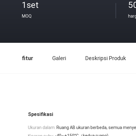
1set
5
MOQ
har
fitur
Galeri
Deskripsi Produk
Spesifikasi
Ukuran dalam:
Ruang AB ukuran berbeda, semua meny
-40~+150°C（kedua ruang)
Kisaran suhu: