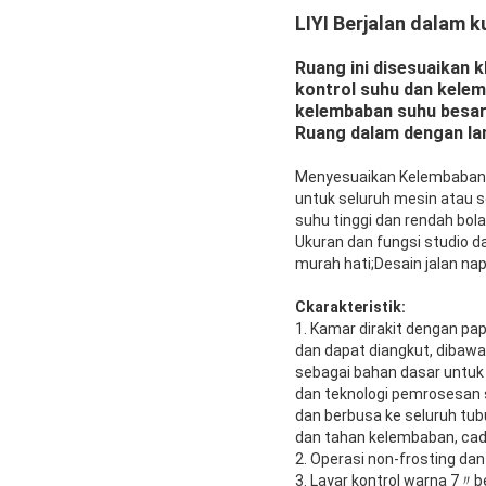
LIYI Berjalan dalam 
Ruang ini disesuaikan 
kontrol suhu dan kele
kelembaban suhu besar
Ruang dalam dengan lam
Menyesuaikan Kelembaban 
untuk seluruh mesin atau s
suhu tinggi dan rendah bola
Ukuran dan fungsi studio 
murah hati;Desain jalan n
C
karakteristik:
1. Kamar dirakit dengan pa
dan dapat diangkut, dibawa
sebagai bahan dasar untuk
dan teknologi pemrosesan 
dan berbusa ke seluruh tu
dan tahan kelembaban, cada
2. Operasi non-frosting da
3. Layar kontrol warna 7〃