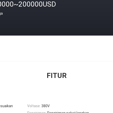
0000~200000USD
ga
FITUR
esuaikan
Voltase:
380V
Pengiriman:
Pengiriman paket lengkap