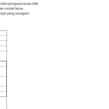
disi pengoperasian bilik
an model lama.
ampel yang seragam.
)