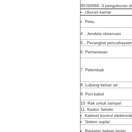
IEC60068 -3 pengukuran sta
Ukuran kamar
Pintu
4．Jendela observasi
5．Perangkat pencahayaa
6. Pemanasan
7. Pelembab
8. Lubang keluar air
9. Port kabel
10. Rak untuk sampel
11. Kastor Seluler
Kabinet kontrol elektronik
Sistem suplai
Bantalan beban lantai