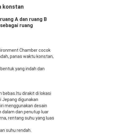
n konstan
 ruang A dan ruang B
 sebagai ruang
vironment Chamber cocok
endah, panas waktu konstan,
 bentuk yang indah dan
ebas.Itu dirakit di lokasi
ri Jepang digunakan
diri menggunakan desain
n dalam dan penutup luar
na, rentang suhu yang luas
dan suhu rendah.