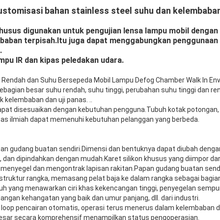
kustomisasi bahan stainless steel suhu dan kelembaba
khusus digunakan untuk pengujian lensa lampu mobil dengan
mbaban terpisah.Itu juga dapat menggabungkan penggunaan
.
pu IR dan kipas peledakan udara.
Rendah dan Suhu Bersepeda Mobil Lampu Defog Chamber Walk In En
ebagian besar suhu rendah, suhu tinggi, perubahan suhu tinggi dan r
k kelembaban dan uji panas. ..
dapat disesuaikan dengan kebutuhan pengguna.Tubuh kotak potongan,
apas ilmiah dapat memenuhi kebutuhan pelanggan yang berbeda.
pan gudang buatan sendiri.Dimensi dan bentuknya dapat diubah dengan b
, dan dipindahkan dengan mudah.Karet silikon khusus yang diimpor da
 menyegel dan mengontrak lapisan rakitan.Papan gudang buatan sen
struktur rangka, memasang pelat baja ke dalam rangka sebagai bagia
buh yang menawarkan ciri khas kekencangan tinggi, penyegelan sempur
ngan kehangatan yang baik dan umur panjang, dll. dari industri.
n loop pencairan otomatis, operasi terus menerus dalam kelembaban 
besar secara komprehensif menampilkan status pengoperasian.