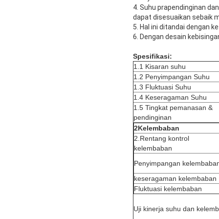
4. Suhu prapendinginan dan
dapat disesuaikan sebaik 
5. Hal ini ditandai dengan
6. Dengan desain kebisingan
Spesifikasi:
1.1 Kisaran suhu
1.2 Penyimpangan Suhu
1.3 Fluktuasi Suhu
1.4 Keseragaman Suhu
1.5 Tingkat pemanasan &
pendinginan
2
Kelembaban
2.Rentang kontrol
kelembaban
Penyimpangan kelembaba
keseragaman kelembaban
Fluktuasi kelembaban
Uji kinerja suhu dan kelem