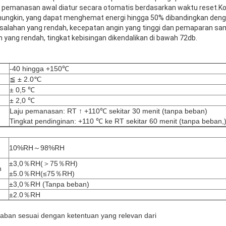
 pemanasan awal diatur secara otomatis berdasarkan waktu reset.Kon
mungkin, yang dapat menghemat energi hingga 50% dibandingkan deng
 kesalahan yang rendah, kecepatan angin yang tinggi dan pemaparan s
 yang rendah, tingkat kebisingan dikendalikan di bawah 72db.
-40 hingga +150℃
≦ ± 2.0℃
± 0,5 ℃
± 2,0 ℃
Laju pemanasan: RT ↑ +110℃ sekitar 30 menit (tanpa beban)
Tingkat pendinginan: +110 ℃ ke RT sekitar 60 menit (tanpa beban,
10%RH～98%RH
±3,0％RH(＞75％RH)
n
±5.0％RH(≤75％RH)
±3,0％RH (Tanpa beban)
±2.0％RH
baban sesuai dengan ketentuan yang relevan dari