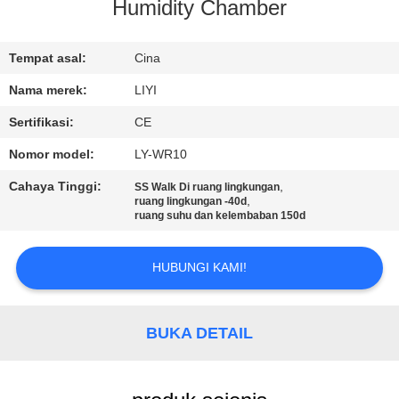
KUALITAS
Humidity Chamber
HUBUNGI
Tempat asal:
Cina
KAMI
Nama merek:
LIYI
Sertifikasi:
CE
PERMINTAAN
Nomor model:
LY-WR10
PENAWARAN
Cahaya Tinggi:
,
SS Walk Di ruang lingkungan
,
ruang lingkungan -40d
ruang suhu dan kelembaban 150d
SITEMAP
HUBUNGI KAMI!
PRIVACY
POLICY
BUKA DETAIL