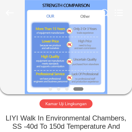
Liyi
Environmental
Technology
Co.,
Ltd..
All
Rights
Reserved.
RUMAH
PRODUK
TENTANG
KAMI
TUR
PABRIK
Kamar Uji Lingkungan
LIYI Walk In Environmental Chambers,
KONTROL
SS -40d To 150d Temperature And