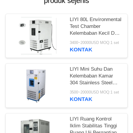
produk sejenis
LIYI 80L Environmental
Test Chamber
Kelembaban Kecil Dan
Penyejuk Kontrol Suhu
3400~20000USD MOQ:1 set
KONTAK
LIYI Mini Suhu Dan
Kelembaban Kamar
304 Stainless Steel
Eksterior
3500~20000USD MOQ:1 set
KONTAK
LIYI Ruang Kontrol
Iklim Stabilitas Tinggi
Ruang Uji Bergantian