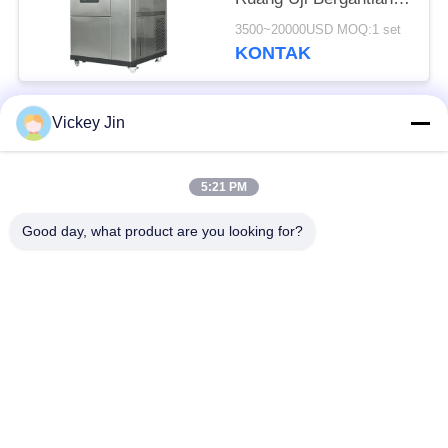
Suhu Tinggi Dan
3500~20000USD MOQ:1 set
Rendah
KONTAK
Vickey Jin
Bad Request
Semua
5:21 PM
Kamar Uji Iklim
Kamar Uji Lingkungan
Good day, what product are you looking for?
Ruang uji kejut
Oven Pengeringan
termal
Listrik
Oven Pengeringan
ruang uji penuaan
Industri
ruang uji semprot
Kamar Uji Debu Pasir