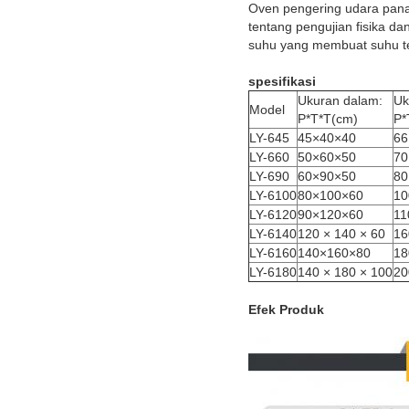
Oven pengering udara pana
tentang pengujian fisika da
suhu yang membuat suhu ter
spesifikasi
Ukuran dalam:
Uk
Model
P*T*T(cm)
P*
LY-645
45×40×40
66
LY-660
50×60×50
70
LY-690
60×90×50
80
LY-6100
80×100×60
10
LY-6120
90×120×60
11
LY-6140
120 × 140 × 60
16
LY-6160
140×160×80
18
LY-6180
140 × 180 × 100
20
Efek Produk