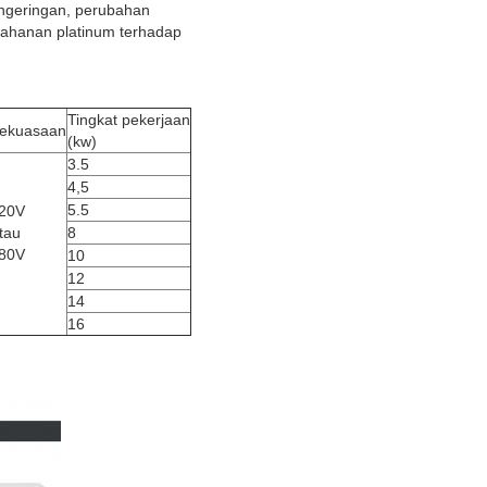
engeringan, perubahan
etahanan platinum terhadap
Tingkat pekerjaan
ekuasaan
(kw)
3.5
4,5
5.5
20V
tau
8
80V
10
12
14
16