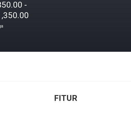
850.00 -
1,350.00
ga
FITUR