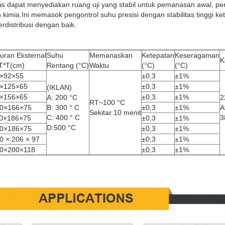
s dapat menyediakan ruang uji yang stabil untuk pemanasan awal, p
n kimia.Ini memasok pengontrol suhu presisi dengan stabilitas tinggi k
distribusi dengan baik.
uran Eksternal
Suhu
Memanaskan
Ketepatan
Keseragaman
K
T*T(cm)
Rentang (°C)
Waktu
(°C)
(°C)
×92×55
±0,3
±1%
×125×65
±0,3
±1%
(IKLAN)
×156×65
±0,3
±1%
A: 200 °C
2
RT~100 °C
0×166×75
B: 300 ° C
±0,3
±1%
A
Sekitar 10 menit
C: 400 ° C
3
0×186×75
±0,3
±1%
D:500 °C
0×186×75
±0,3
±1%
0 × 206 × 97
±0,3
±1%
0×200×118
±0,3
±1%