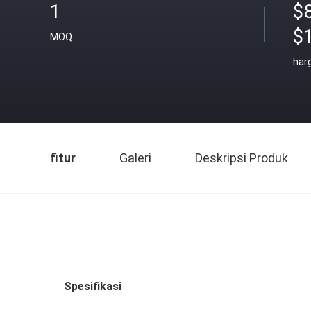
1
$
$
MOQ
har
fitur
Galeri
Deskripsi Produk
Spesifikasi