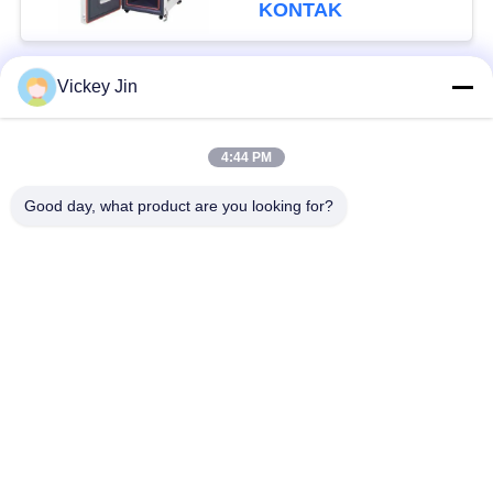
ISO CE
KONTAK
Vickey Jin
Bad Request
Semua
4:44 PM
Kamar Uji Iklim
Kamar Uji Lingkungan
Good day, what product are you looking for?
Ruang uji kejut
Oven Pengeringan
termal
Listrik
Oven Pengeringan
ruang uji penuaan
Industri
ruang uji semprot
Kamar Uji Debu Pasir
garam