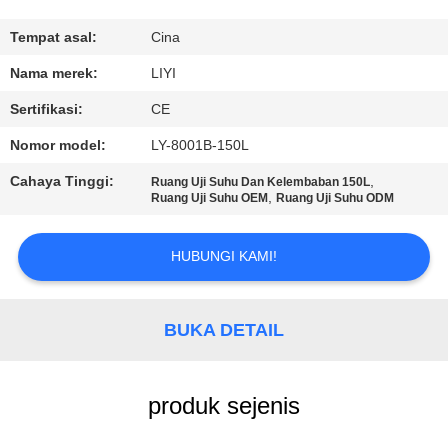
KUALITAS
Tempat asal:
Cina
HUBUNGI
Nama merek:
LIYI
KAMI
Sertifikasi:
CE
Nomor model:
LY-8001B-150L
PERMINTAAN
Cahaya Tinggi:
,
Ruang Uji Suhu Dan Kelembaban 150L
PENAWARAN
,
​​Ruang Uji Suhu OEM
Ruang Uji Suhu ODM
SITEMAP
HUBUNGI KAMI!
PRIVACY
BUKA DETAIL
POLICY
produk sejenis