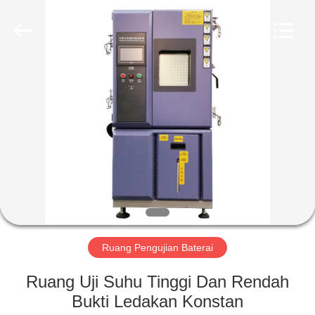
Liyi
Environmental
Technology
Co.,
Ltd..
All
Rights
Reserved.
RUMAH
PRODUK
TENTANG
KAMI
TUR
PABRIK
Ruang Pengujian Baterai
Ruang Uji Suhu Tinggi Dan Rendah
KONTROL
Bukti Ledakan Konstan