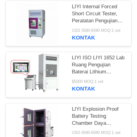
LIYI Internal Forced
Short Circuit Tester,
Peralatan Pengujian
Baterai LIYI 220V 50Hz
USD 3580-6590 MOQ:1 set
KONTAK
LIYI ISO LIYI 1652 Lab
Ruang Pengujian
Baterai Lithium
Menghancurkan
$5000 MOQ:1 set
Ekstrusi Keselamatan
KONTAK
LIYI Explosion Proof
Battery Testing
Chamber Daya
Elektronik Terdaftar
USD 4590-6580 MOQ:1 set