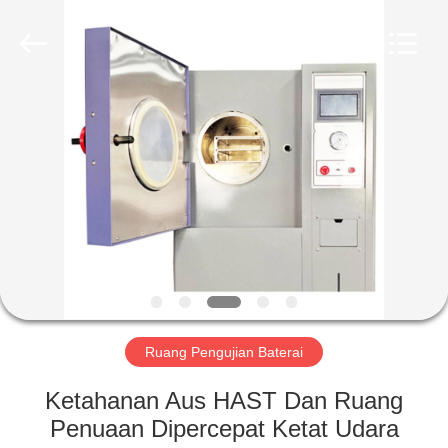
Liyi
Environmental
Technology
Co.,
Ltd..
All
Rights
Reserved.
RUMAH
PRODUK
TENTANG
KAMI
TUR
PABRIK
Ruang Pengujian Baterai
Ketahanan Aus HAST Dan Ruang
KONTROL
Penuaan Dipercepat Ketat Udara