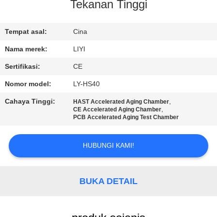
KUALITAS
Tekanan Tinggi
HUBUNGI
Tempat asal:
Cina
KAMI
Nama merek:
LIYI
Sertifikasi:
CE
PERMINTAAN
Nomor model:
LY-HS40
PENAWARAN
Cahaya Tinggi:
,
HAST Accelerated Aging Chamber
,
CE Accelerated Aging Chamber
PCB Accelerated Aging Test Chamber
SITEMAP
HUBUNGI KAMI!
PRIVACY
POLICY
BUKA DETAIL