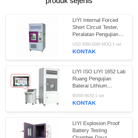
produk sejenis
LIYI Internal Forced
Short Circuit Tester,
Peralatan Pengujian
Baterai LIYI 220V 50Hz
USD 3580-6590 MOQ:1 set
KONTAK
LIYI ISO LIYI 1652 Lab
Ruang Pengujian
Baterai Lithium
Menghancurkan
$5000 MOQ:1 set
Ekstrusi Keselamatan
KONTAK
LIYI Explosion Proof
Battery Testing
Chamber Daya