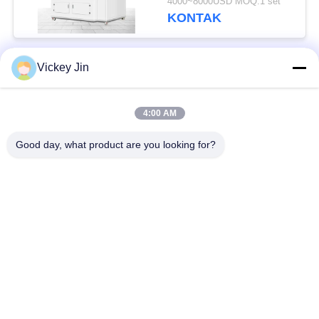
4000~8000USD MOQ:1 set
Disesuaikan
KONTAK
Vickey Jin
Bad Request
Semua
4:00 AM
Kamar Uji Iklim
Kamar Uji Lingkungan
Good day, what product are you looking for?
Ruang uji kejut
Oven Pengeringan
termal
Listrik
Oven Pengeringan
ruang uji penuaan
Industri
ruang uji semprot
Kamar Uji Debu Pasir
garam