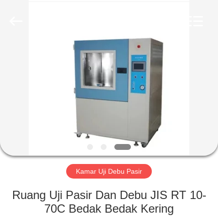
Liyi
Environmental
Technology
Co.,
Ltd..
All
Rights
Reserved.
RUMAH
PRODUK
TENTANG
KAMI
TUR
PABRIK
Kamar Uji Debu Pasir
Ruang Uji Pasir Dan Debu JIS RT 10-
KONTROL
70C Bedak Bedak Kering