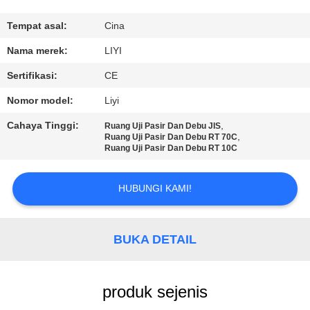
KUALITAS
Tempat asal:
Cina
HUBUNGI
Nama merek:
LIYI
KAMI
Sertifikasi:
CE
Nomor model:
Liyi
PERMINTAAN
Cahaya Tinggi:
,
Ruang Uji Pasir Dan Debu JIS
PENAWARAN
,
Ruang Uji Pasir Dan Debu RT 70C
Ruang Uji Pasir Dan Debu RT 10C
SITEMAP
HUBUNGI KAMI!
PRIVACY
BUKA DETAIL
POLICY
produk sejenis