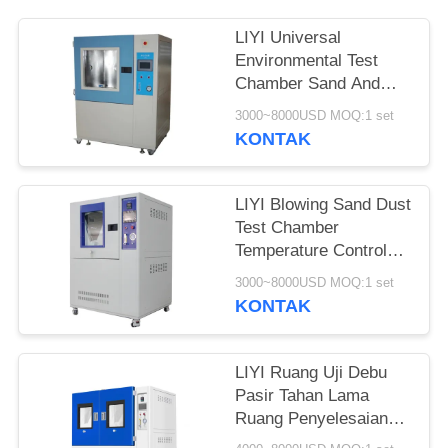
LIYI Universal
Environmental Test
Chamber Sand And
Dust Resistance Test
3000~8000USD MOQ:1 set
KONTAK
LIYI Blowing Sand Dust
Test Chamber
Temperature Control
Dan Vacuum Mil-Std-
3000~8000USD MOQ:1 set
810G
KONTAK
LIYI Ruang Uji Debu
Pasir Tahan Lama
Ruang Penyelesaian
Debu Suhu Dapat